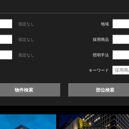
指定なし
地域
指定なし
採用商品
指定なし
照明手法
キーワード
物件検索
部位検索