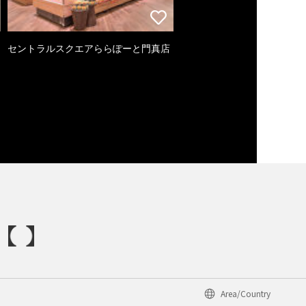
セントラルスクエアららぽーと門真店
Area/Country