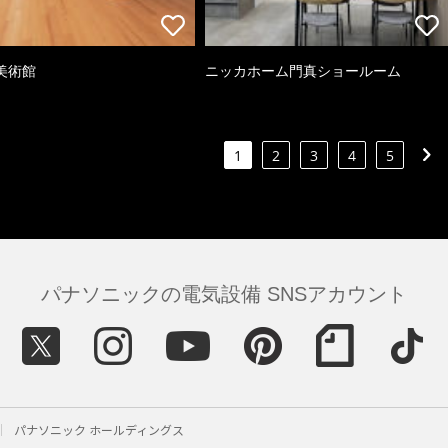
美術館
ニッカホーム門真ショールーム
1
2
3
4
5
パナソニックの電気設備 SNSアカウント
パナソニック ホールディングス