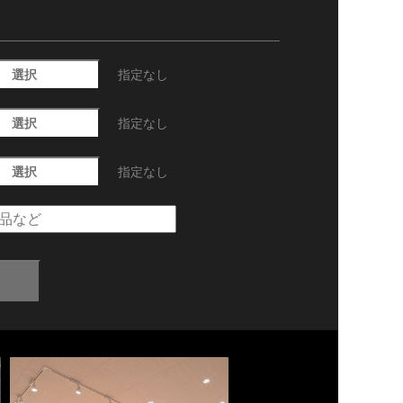
選択
指定なし
選択
指定なし
選択
指定なし