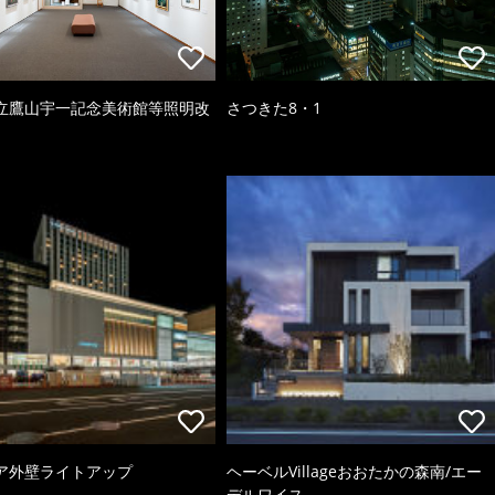
立鷹山宇一記念美術館等照明改
さつきた8・1
ア外壁ライトアップ
ヘーベルVillageおおたかの森南/エー
デルワイス