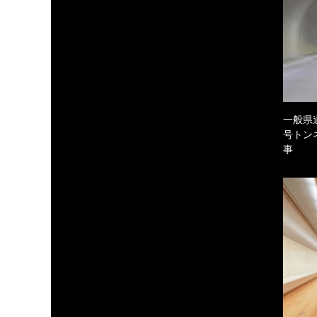
一般県
号トン
事