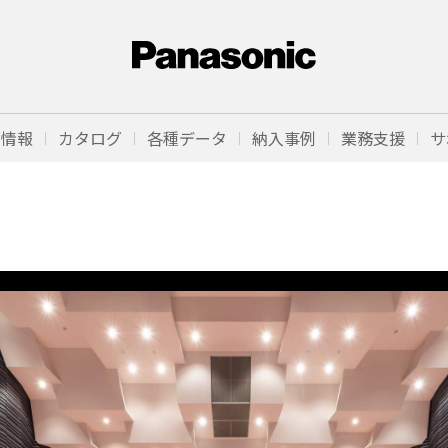
品情報
カタログ
各種データ
納入事例
業務支援
サ