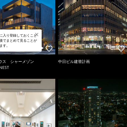
に入り登録しておくこと
後でまとめて見ることが
ます。
ウス シャーメゾン
中日ビル建替計画
NEST