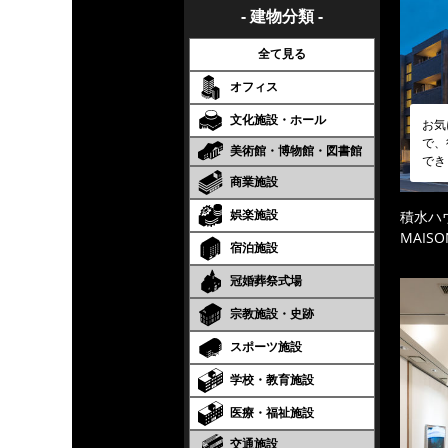
- 建物分類 -
全て見る
オフィス
文化施設・ホール
お気
で、
美術館・博物館・図書館
でき
商業施設
娯楽施設
積水ハ
MAISO
宿泊施設
冠婚葬祭式場
宗教施設・史跡
スポーツ施設
学校・教育施設
医療・福祉施設
交通施設