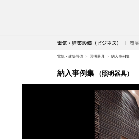
電気・建築設備（ビジネス）
商
電気・建築設備
照明器具
納入事例集
納入事例集
（照明器具）