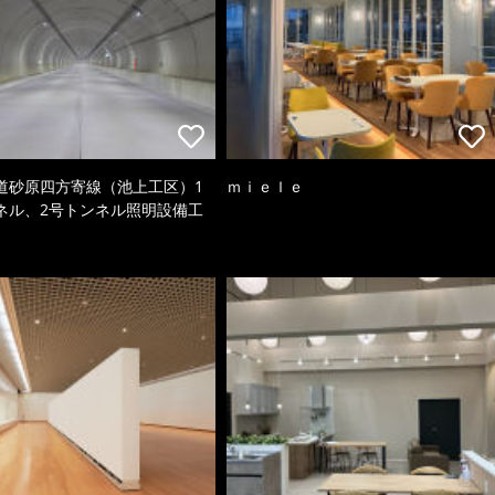
道砂原四方寄線（池上工区）1
ｍｉｅｌｅ
ネル、2号トンネル照明設備工