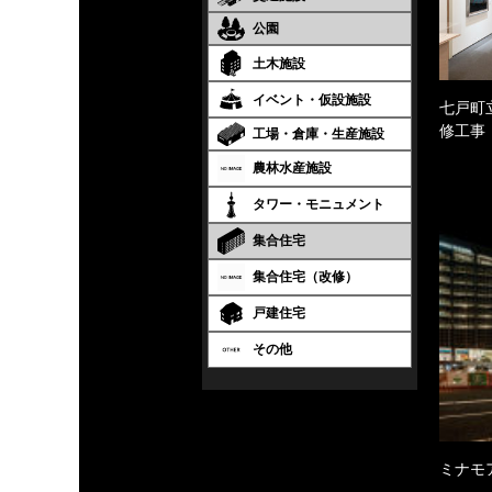
公園
土木施設
イベント・仮設施設
七戸町
修工事
工場・倉庫・生産施設
農林水産施設
タワー・モニュメント
集合住宅
集合住宅（改修）
戸建住宅
その他
ミナモ