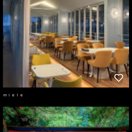
ｍｉｅｌｅ