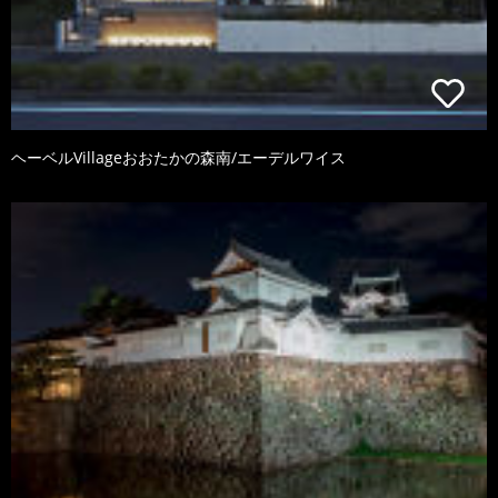
ヘーベルVillageおおたかの森南/エーデルワイス