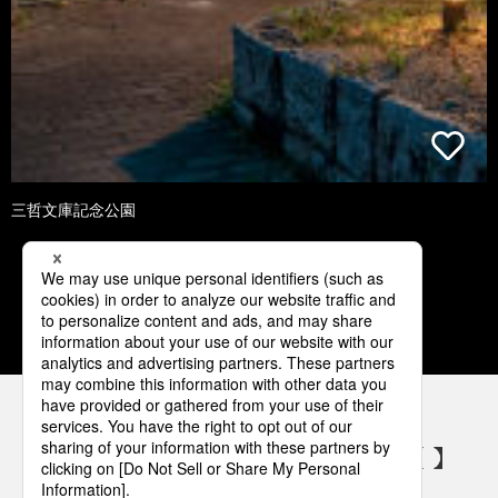
三哲文庫記念公園
1
2
3
4
5
パナソニックの電気設備 SNSアカウント