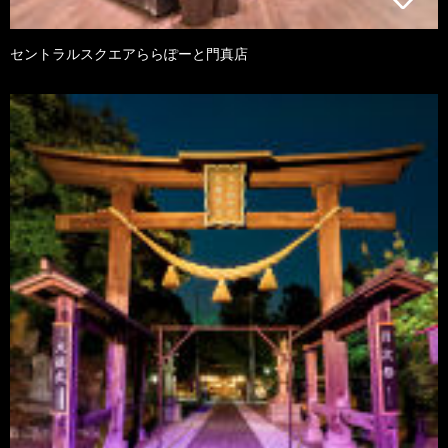
セントラルスクエアららぽーと門真店