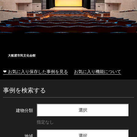
大船渡市民文化会館
❤ お気に入り保存した事例を見る
お気に入り機能について
事例を検索する
選択
建物分類
指定なし
選択
地域