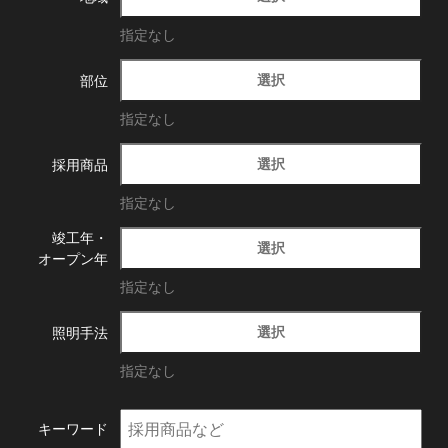
指定なし
選択
部位
指定なし
選択
採用商品
指定なし
竣工年・
選択
オープン年
指定なし
選択
照明手法
指定なし
キーワード