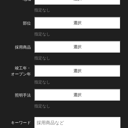
指定なし
選択
部位
指定なし
選択
採用商品
指定なし
竣工年・
選択
オープン年
指定なし
選択
照明手法
指定なし
キーワード