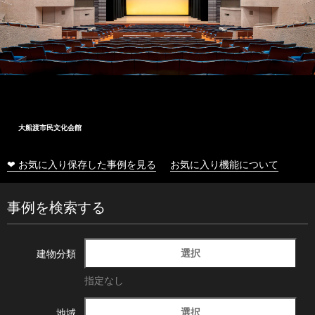
大船渡市民文化会館
❤ お気に入り保存した事例を見る
お気に入り機能について
事例を検索する
選択
建物分類
指定なし
選択
地域