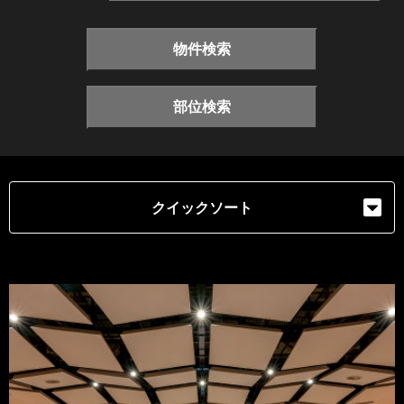
物件検索
部位検索
クイックソート