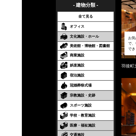
- 建物分類 -
全て見る
オフィス
文化施設・ホール
お気
で、
美術館・博物館・図書館
でき
商業施設
娯楽施設
羽後町
宿泊施設
冠婚葬祭式場
宗教施設・史跡
スポーツ施設
学校・教育施設
医療・福祉施設
交通施設