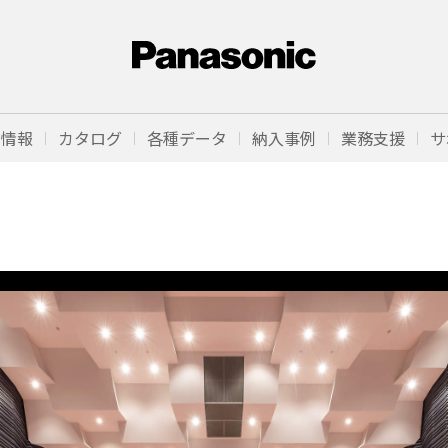
品情報
カタログ
各種データ
納入事例
業務支援
サ