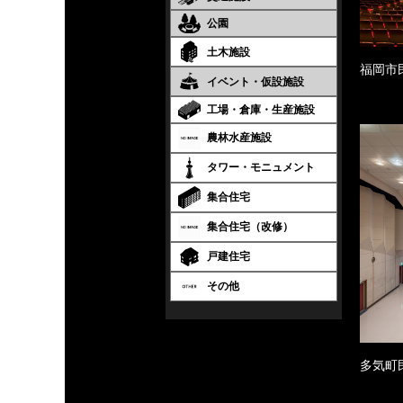
公園
土木施設
福岡市
イベント・仮設施設
工場・倉庫・生産施設
農林水産施設
タワー・モニュメント
集合住宅
集合住宅（改修）
戸建住宅
その他
多気町民