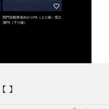
関門自動車道めかりPA（上り線）壇之
浦PA（下り線）