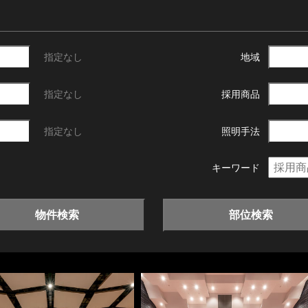
指定なし
地域
指定なし
採用商品
指定なし
照明手法
キーワード
物件検索
部位検索