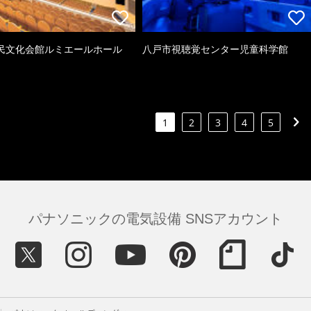
民文化会館ルミエールホール
八戸市視聴覚センター児童科学館
1
2
3
4
5
パナソニックの電気設備 SNSアカウント