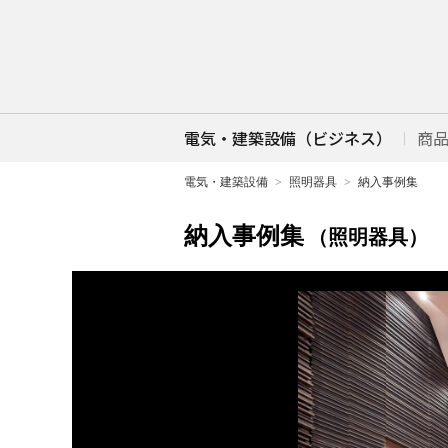
電気・建築設備（ビジネス）
商
電気・建築設備
照明器具
納入事例集
納入事例集
（照明器具）