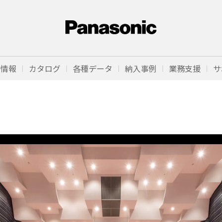
品情報
カタログ
各種データ
納入事例
業務支援
サ