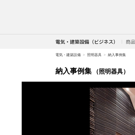
電気・建築設備（ビジネス）
商
電気・建築設備
照明器具
納入事例集
納入事例集
（照明器具）