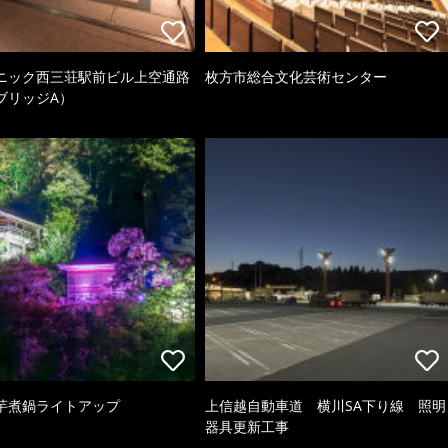
ニック西三荘駅前ビル上空通路
枚方市総合文化芸術センター
ブリッジA）
芋煮鍋ライトアップ
上信越自動車道 横川SA下り線 照明
器具更新工事