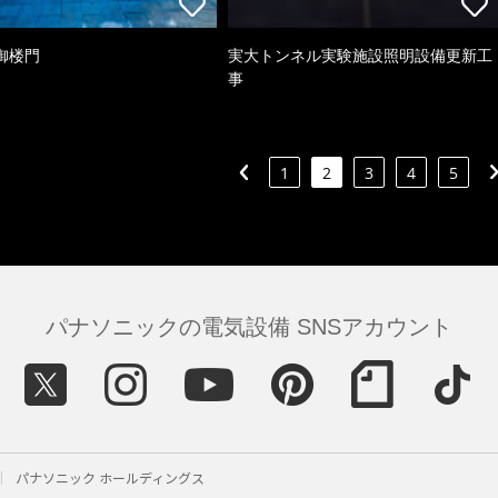
御楼門
実大トンネル実験施設照明設備更新工
事
1
2
3
4
5
パナソニックの電気設備 SNSアカウント
パナソニック ホールディングス