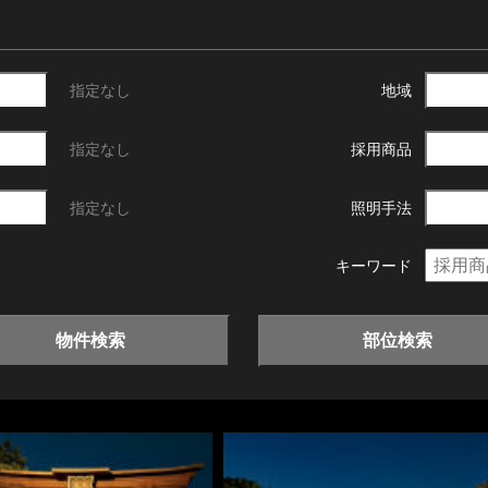
指定なし
地域
指定なし
採用商品
指定なし
照明手法
キーワード
物件検索
部位検索