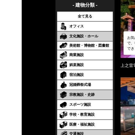
- 建物分類 -
全て見る
オフィス
文化施設・ホール
お気
で、
美術館・博物館・図書館
でき
商業施設
娯楽施設
上之雷
宿泊施設
冠婚葬祭式場
宗教施設・史跡
スポーツ施設
学校・教育施設
医療・福祉施設
交通施設