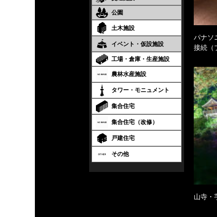
公園
土木施設
パナソ
イベント・仮設施設
接続（
工場・倉庫・生産施設
農林水産施設
タワー・モニュメント
集合住宅
集合住宅（改修）
戸建住宅
その他
山寺・