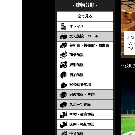
- 建物分類 -
全て見る
オフィス
文化施設・ホール
お気
で、
美術館・博物館・図書館
でき
商業施設
娯楽施設
羽後町
宿泊施設
冠婚葬祭式場
宗教施設・史跡
スポーツ施設
学校・教育施設
医療・福祉施設
交通施設