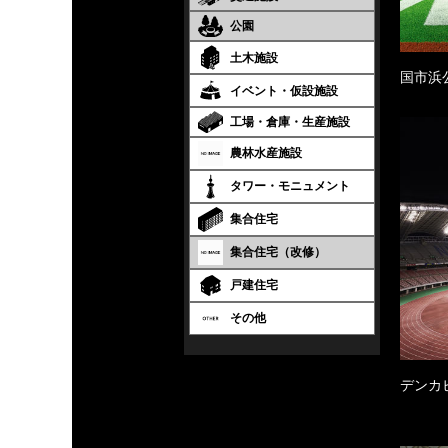
公園
土木施設
国市浜
イベント・仮設施設
工場・倉庫・生産施設
農林水産施設
タワー・モニュメント
集合住宅
集合住宅（改修）
戸建住宅
その他
デンカ