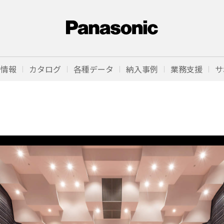
品情報
カタログ
各種データ
納入事例
業務支援
サ