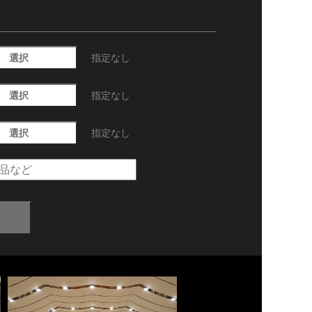
選択
指定なし
選択
指定なし
選択
指定なし