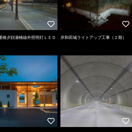
運橋夕顔瀬橋線外照明灯ＬＥＤ
岸和田城ライトアップ工事（２期）