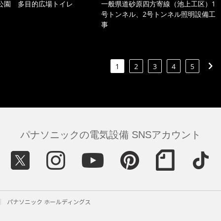
公園 多目的広場トイレ
一般県道砂原四方寄線（池上工区）1
号トンネル、2号トンネル照明設備工
事
1
2
3
4
5
パナソニックの電気設備 SNSアカウント
パナソニック ホールディングス