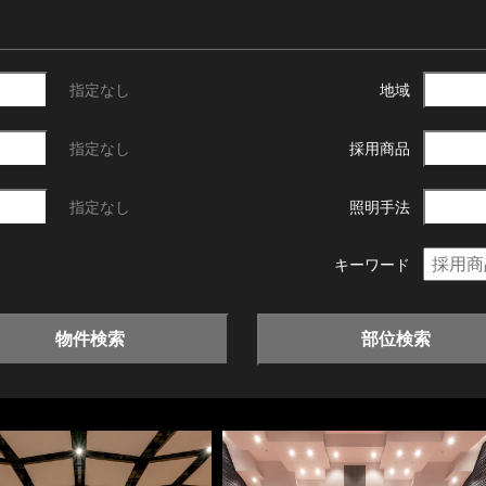
指定なし
地域
指定なし
採用商品
指定なし
照明手法
キーワード
物件検索
部位検索