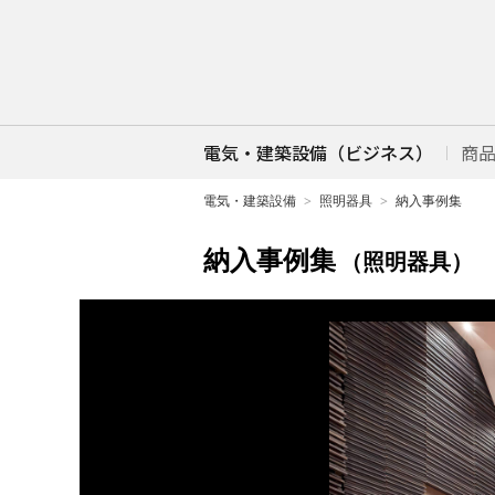
電気・建築設備（ビジネス）
商
電気・建築設備
照明器具
納入事例集
納入事例集
（照明器具）