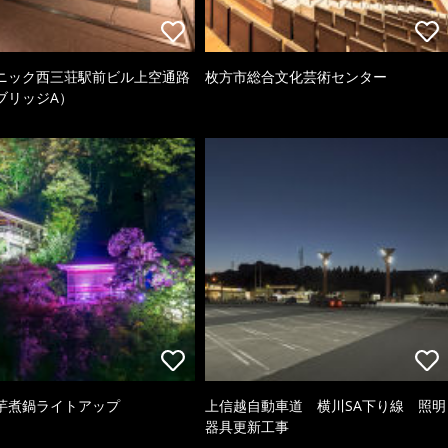
ニック西三荘駅前ビル上空通路
枚方市総合文化芸術センター
ブリッジA）
芋煮鍋ライトアップ
上信越自動車道 横川SA下り線 照明
器具更新工事