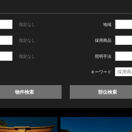
指定なし
地域
指定なし
採用商品
指定なし
照明手法
キーワード
物件検索
部位検索