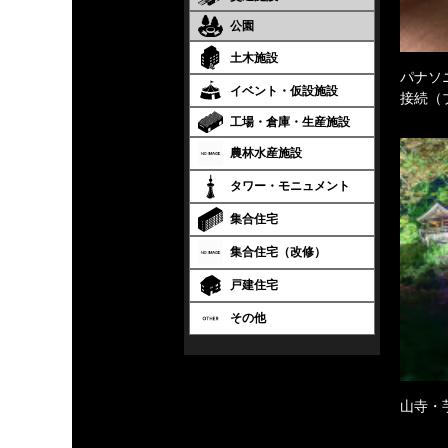
公園
土木施設
パナソ
イベント・仮設施設
接続（
工場・倉庫・生産施設
農林水産施設
タワー・モニュメント
集合住宅
集合住宅（改修）
戸建住宅
その他
山寺・