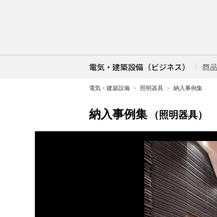
電気・建築設備（ビジネス）
商
電気・建築設備
照明器具
納入事例集
納入事例集
（照明器具）