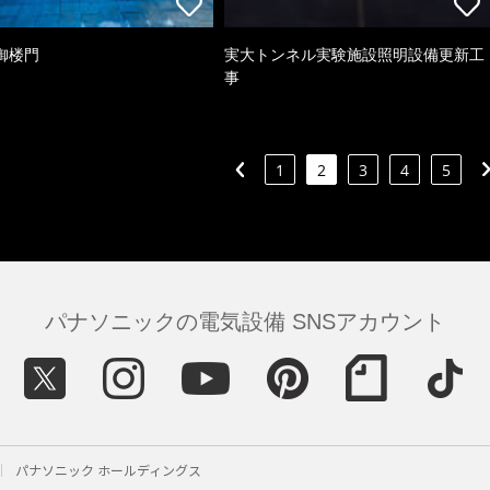
御楼門
実大トンネル実験施設照明設備更新工
事
1
2
3
4
5
パナソニックの電気設備 SNSアカウント
パナソニック ホールディングス