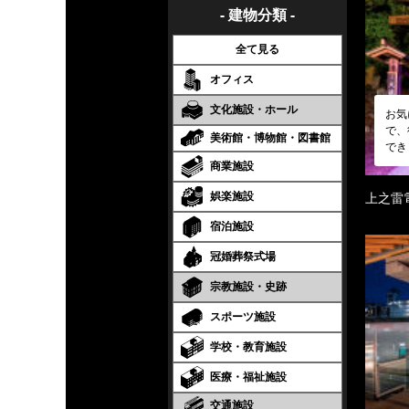
- 建物分類 -
全て見る
オフィス
文化施設・ホール
お気
で、
美術館・博物館・図書館
でき
商業施設
娯楽施設
上之雷
宿泊施設
冠婚葬祭式場
宗教施設・史跡
スポーツ施設
学校・教育施設
医療・福祉施設
交通施設