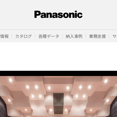
品情報
カタログ
各種データ
納入事例
業務支援
サ