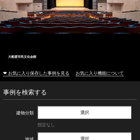
大船渡市民文化会館
❤ お気に入り保存した事例を見る
お気に入り機能について
事例を検索する
選択
建物分類
指定なし
選択
地域