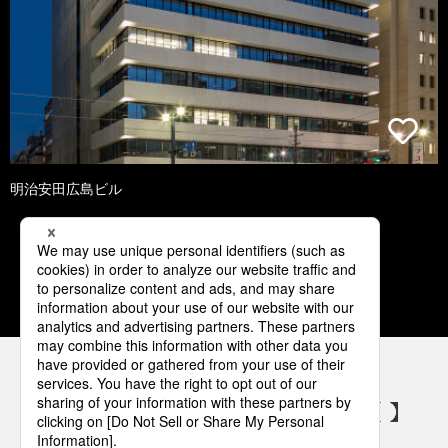
明治安田広島ビル
1
2
3
4
5
パナソニックの電気設備 SNSアカウント