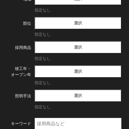
指定なし
選択
部位
指定なし
選択
採用商品
指定なし
竣工年・
選択
オープン年
指定なし
選択
照明手法
指定なし
キーワード