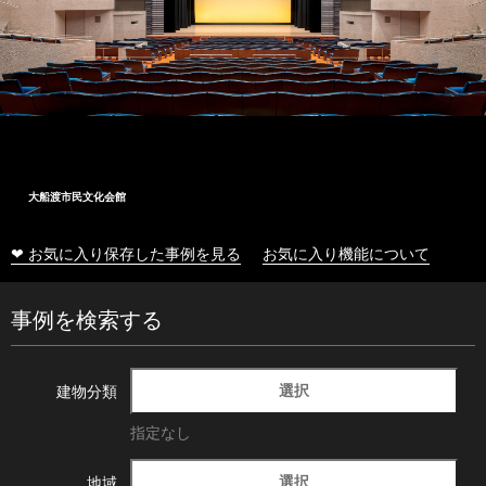
大船渡市民文化会館
❤ お気に入り保存した事例を見る
お気に入り機能について
事例を検索する
選択
建物分類
指定なし
選択
地域