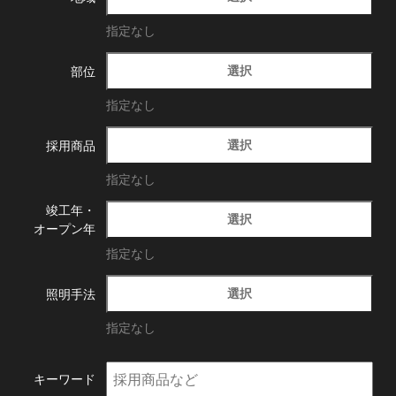
指定なし
選択
部位
指定なし
選択
採用商品
指定なし
竣工年・
選択
オープン年
指定なし
選択
照明手法
指定なし
キーワード