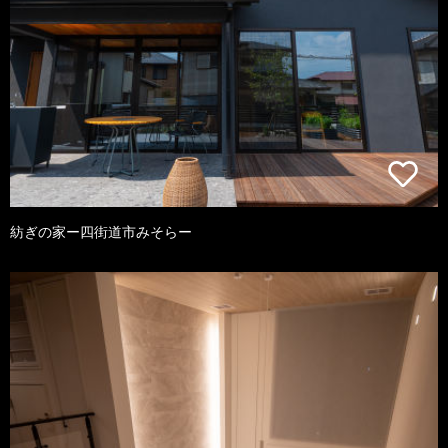
紡ぎの家ー四街道市みそらー