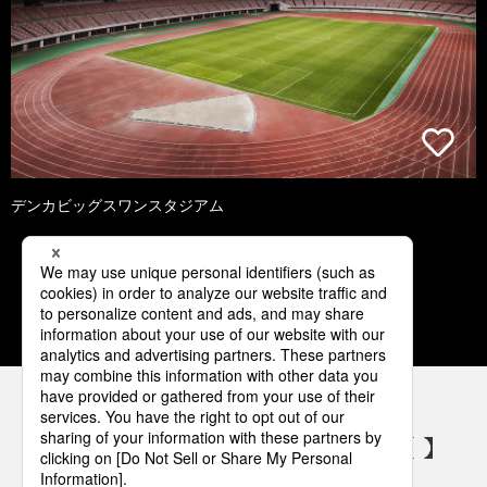
デンカビッグスワンスタジアム
1
2
3
4
5
パナソニックの電気設備 SNSアカウント