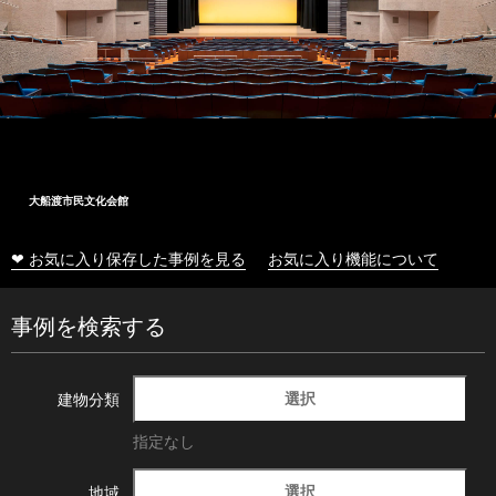
大船渡市民文化会館
❤ お気に入り保存した事例を見る
お気に入り機能について
事例を検索する
選択
建物分類
指定なし
選択
地域