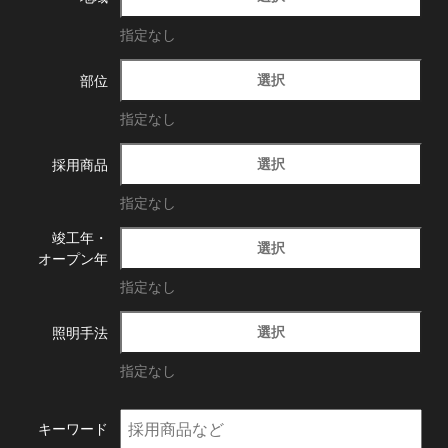
指定なし
選択
部位
指定なし
選択
採用商品
指定なし
竣工年・
選択
オープン年
指定なし
選択
照明手法
指定なし
キーワード