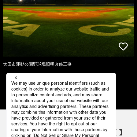
太田市運動公園野球場照明改修工事
1
2
3
4
5
パナソニックの電気設備 SNSアカウント