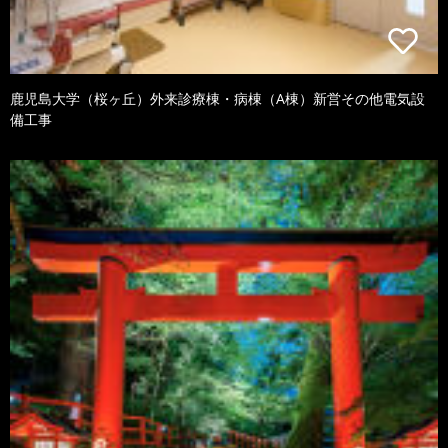
鹿児島大学（桜ヶ丘）外来診療棟・病棟（A棟）新営その他電気設
備工事