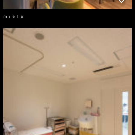
ｍｉｅｌｅ