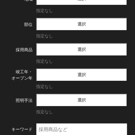
指定なし
選択
部位
指定なし
選択
採用商品
指定なし
竣工年・
選択
オープン年
指定なし
選択
照明手法
指定なし
キーワード