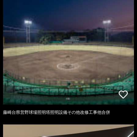
藤崎台県営野球場照明塔照明設備その他改修工事他合併