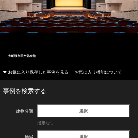
大船渡市民文化会館
❤ お気に入り保存した事例を見る
お気に入り機能について
事例を検索する
選択
建物分類
指定なし
選択
地域