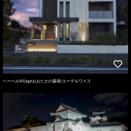
ヘーベルVillageおおたかの森南/エーデルワイス