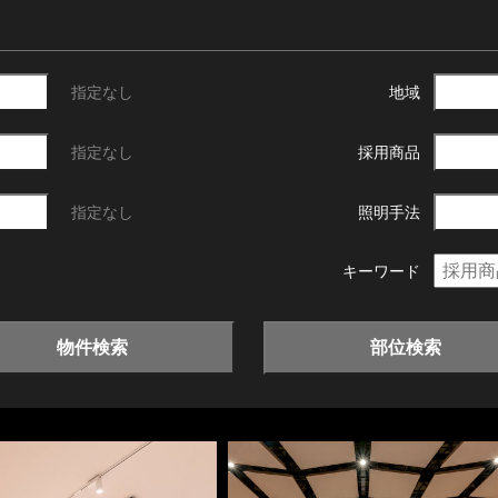
指定なし
地域
指定なし
採用商品
指定なし
照明手法
キーワード
物件検索
部位検索