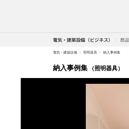
電気・建築設備（ビジネス）
商
電気・建築設備
照明器具
納入事例集
納入事例集
（照明器具）