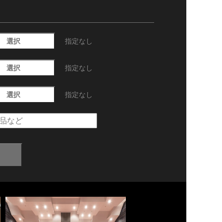
選択
指定なし
選択
指定なし
選択
指定なし