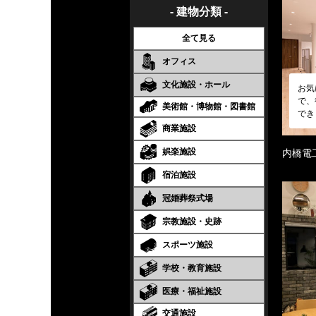
- 建物分類 -
全て見る
オフィス
文化施設・ホール
お気
で、
美術館・博物館・図書館
でき
商業施設
娯楽施設
内橋電
宿泊施設
冠婚葬祭式場
宗教施設・史跡
スポーツ施設
学校・教育施設
医療・福祉施設
交通施設