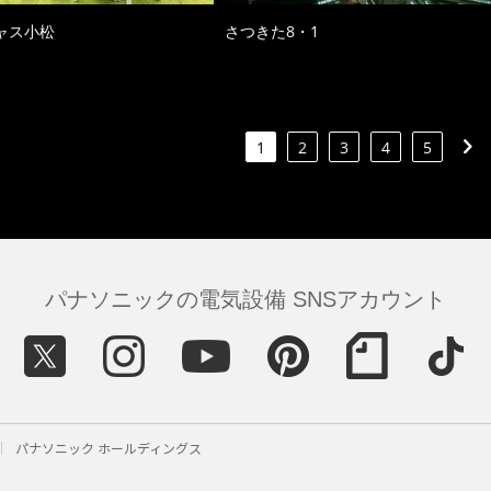
ャス小松
さつきた8・1
1
2
3
4
5
パナソニックの電気設備 SNSアカウント
パナソニック ホールディングス