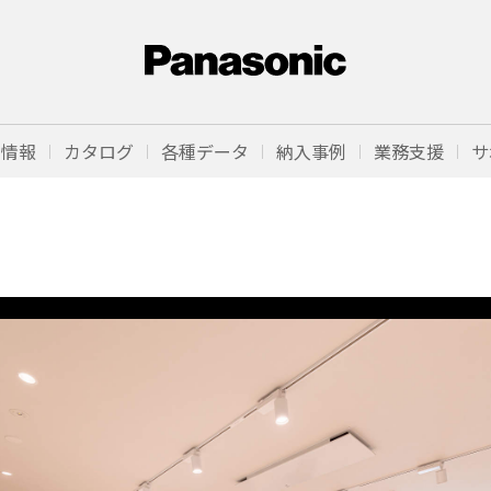
品情報
カタログ
各種データ
納入事例
業務支援
サ