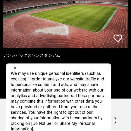
デンカビッグスワンスタジアム
1
2
3
4
5
パナソニックの電気設備 SNSアカウント