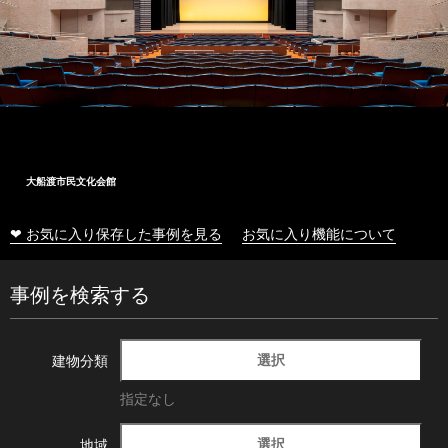
大船渡市民文化会館
❤ お気に入り保存した事例を見る
お気に入り機能について
事例を検索する
選択
建物分類
指定なし
選択
地域