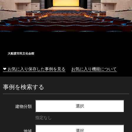
大船渡市民文化会館
❤ お気に入り保存した事例を見る
お気に入り機能について
事例を検索する
選択
建物分類
指定なし
選択
地域