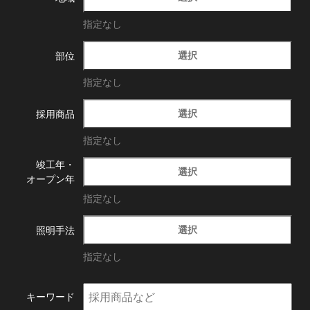
指定なし
選択
部位
指定なし
選択
採用商品
指定なし
竣工年・
選択
オープン年
指定なし
選択
照明手法
指定なし
キーワード