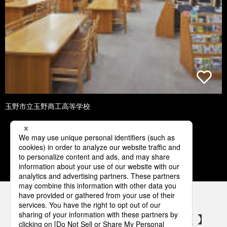
玉野市立玉野商工高等学校
1
2
3
4
5
パナソニックの電気設備 SNSアカウント