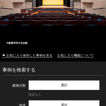
大船渡市民文化会館
❤ お気に入り保存した事例を見る
お気に入り機能について
事例を検索する
選択
建物分類
指定なし
選択
地域