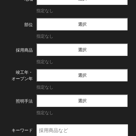
指定なし
選択
部位
指定なし
選択
採用商品
指定なし
竣工年・
選択
オープン年
指定なし
選択
照明手法
指定なし
キーワード