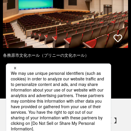
各務原市文化ホール（プリニーの文化ホール）
1
2
3
4
5
パナソニックの電気設備 SNSアカウント