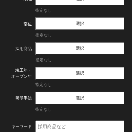
指定なし
選択
部位
指定なし
選択
採用商品
指定なし
竣工年・
選択
オープン年
指定なし
選択
照明手法
指定なし
キーワード