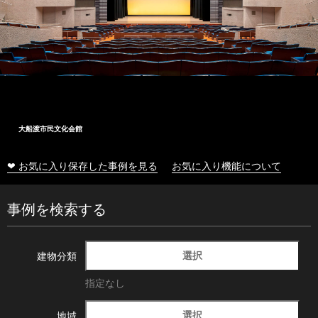
大船渡市民文化会館
❤ お気に入り保存した事例を見る
お気に入り機能について
事例を検索する
選択
建物分類
指定なし
選択
地域