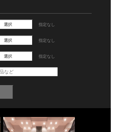
選択
指定なし
選択
指定なし
選択
指定なし