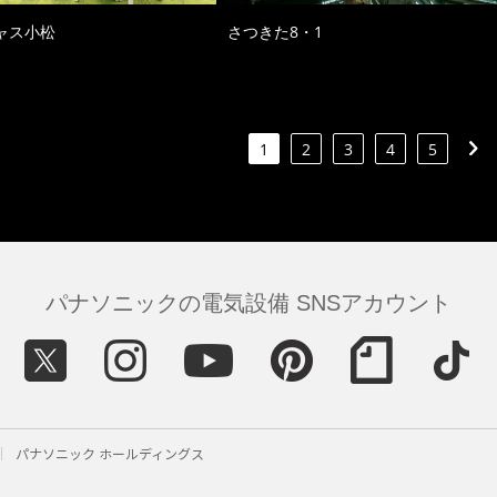
ャス小松
さつきた8・1
1
2
3
4
5
パナソニックの電気設備 SNSアカウント
パナソニック ホールディングス