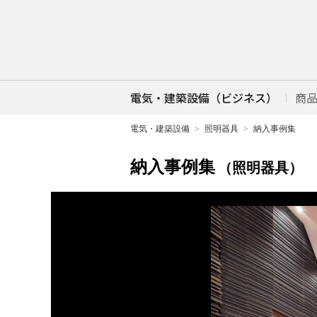
電気・建築設備（ビジネス）
商
電気・建築設備
照明器具
納入事例集
納入事例集
（照明器具）