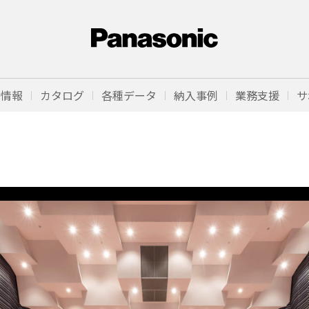
品情報
カタログ
各種データ
納入事例
業務支援
サ