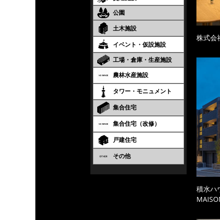
公園
土木施設
株式会
イベント・仮設施設
工場・倉庫・生産施設
農林水産施設
タワー・モニュメント
集合住宅
集合住宅（改修）
戸建住宅
その他
積水ハ
MAISO