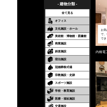
- 建物分類 -
全て見る
オフィス
文化施設・ホール
お気
で、
美術館・博物館・図書館
でき
商業施設
娯楽施設
内橋電
宿泊施設
冠婚葬祭式場
宗教施設・史跡
スポーツ施設
学校・教育施設
医療・福祉施設
交通施設