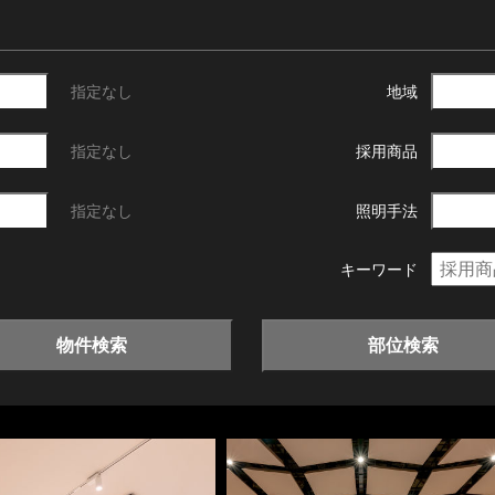
指定なし
地域
指定なし
採用商品
指定なし
照明手法
キーワード
物件検索
部位検索