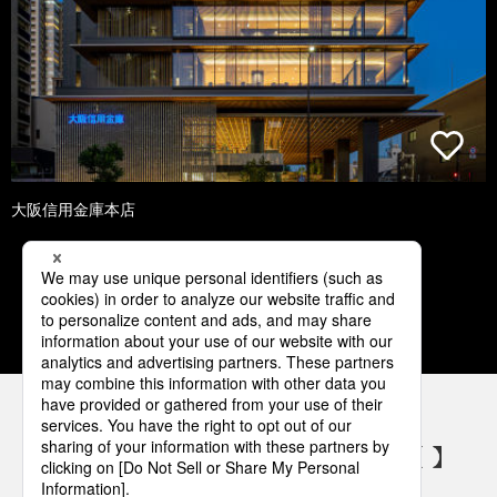
大阪信用金庫本店
1
2
3
4
5
パナソニックの電気設備 SNSアカウント