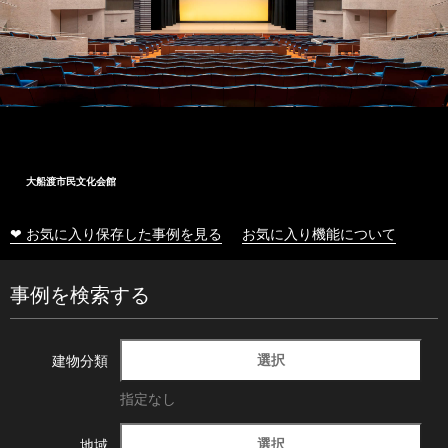
大船渡市民文化会館
❤ お気に入り保存した事例を見る
お気に入り機能について
事例を検索する
選択
建物分類
指定なし
選択
地域