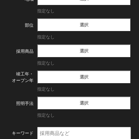
指定なし
選択
部位
指定なし
選択
採用商品
指定なし
竣工年・
選択
オープン年
指定なし
選択
照明手法
指定なし
キーワード