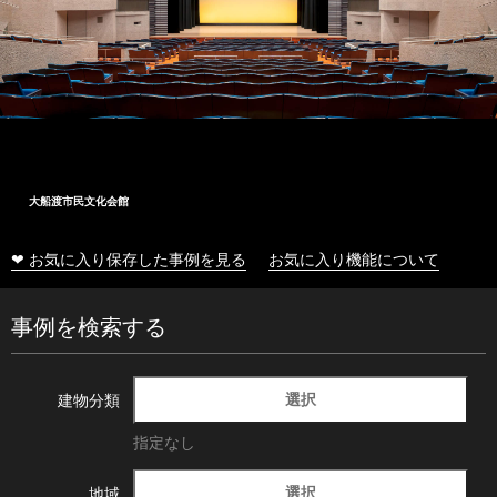
大船渡市民文化会館
❤ お気に入り保存した事例を見る
お気に入り機能について
事例を検索する
選択
建物分類
指定なし
選択
地域