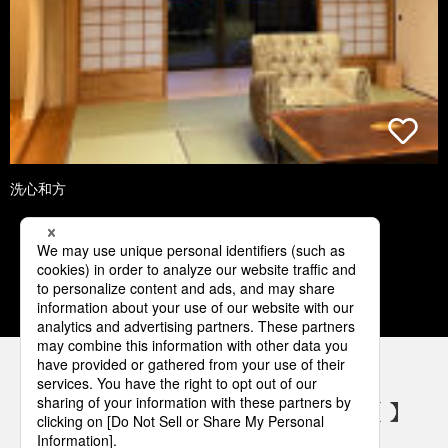
洗心和方
1
2
3
4
5
パナソニックの電気設備 SNSアカウント