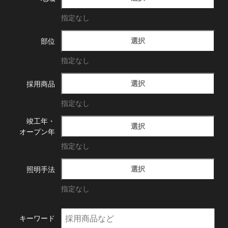
指定なし
選択
部位
指定なし
選択
採用商品
指定なし
竣工年・
選択
オープン年
指定なし
選択
照明手法
指定なし
キーワード