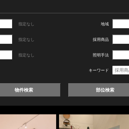
指定なし
地域
指定なし
採用商品
指定なし
照明手法
キーワード
物件検索
部位検索