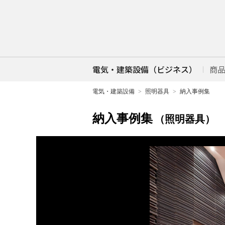
電気・建築設備（ビジネス）
商
電気・建築設備
照明器具
納入事例集
納入事例集
（照明器具）