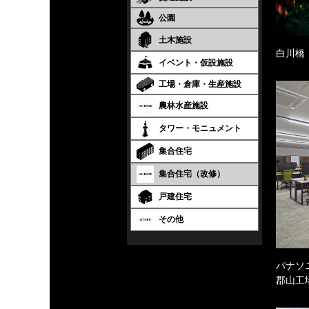
公園
土木施設
白川橋
イベント・仮設施設
工場・倉庫・生産施設
農林水産施設
タワー・モニュメント
集合住宅
集合住宅（改修）
戸建住宅
その他
パナソ
郡山工