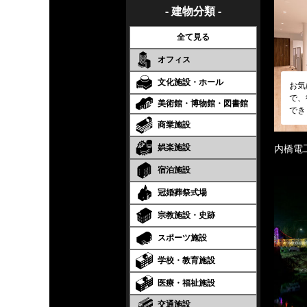
- 建物分類 -
全て見る
オフィス
文化施設・ホール
お気
で、
美術館・博物館・図書館
でき
商業施設
娯楽施設
内橋電
宿泊施設
冠婚葬祭式場
宗教施設・史跡
スポーツ施設
学校・教育施設
医療・福祉施設
交通施設