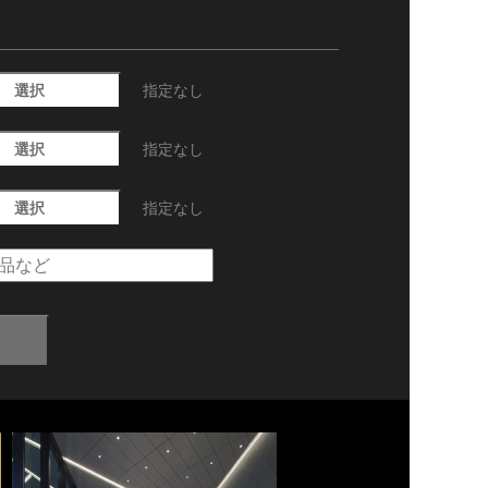
選択
指定なし
選択
指定なし
選択
指定なし