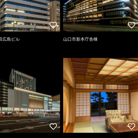
田広島ビル
山口市新本庁舎棟