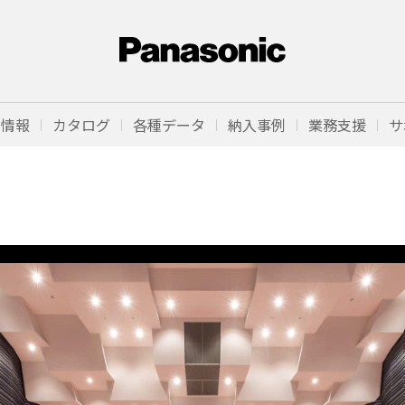
品情報
カタログ
各種データ
納入事例
業務支援
サ