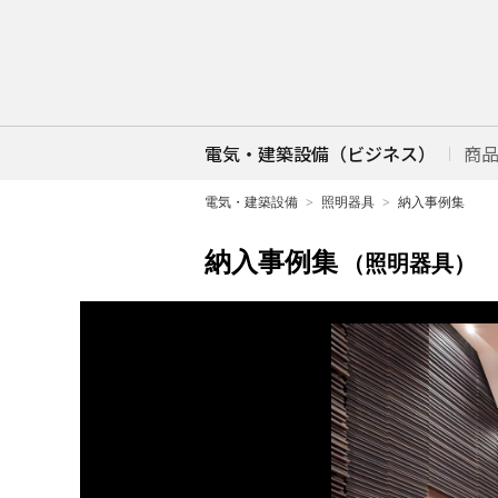
電気・建築設備（ビジネス）
商
電気・建築設備
照明器具
納入事例集
納入事例集
（照明器具）