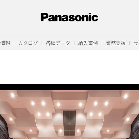
品情報
カタログ
各種データ
納入事例
業務支援
サ