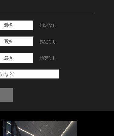
選択
指定なし
選択
指定なし
選択
指定なし