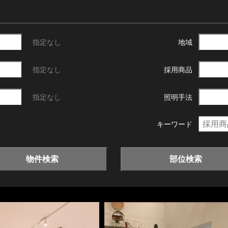
指定なし
地域
指定なし
採用商品
指定なし
照明手法
キーワード
物件検索
部位検索