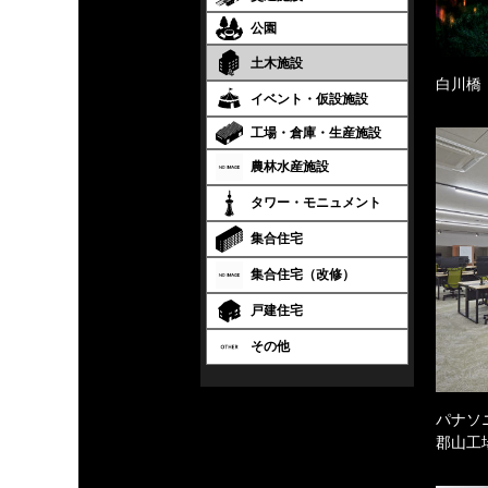
公園
土木施設
白川橋
イベント・仮設施設
工場・倉庫・生産施設
農林水産施設
タワー・モニュメント
集合住宅
集合住宅（改修）
戸建住宅
その他
パナソ
郡山工