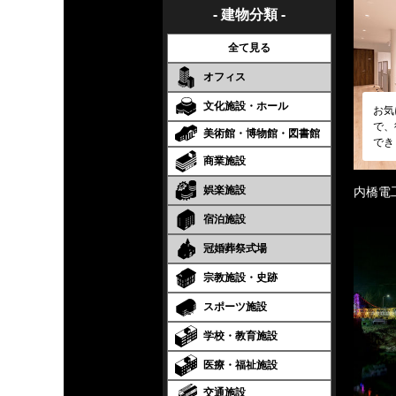
- 建物分類 -
全て見る
オフィス
文化施設・ホール
お気
で、
美術館・博物館・図書館
でき
商業施設
娯楽施設
内橋電
宿泊施設
冠婚葬祭式場
宗教施設・史跡
スポーツ施設
学校・教育施設
医療・福祉施設
交通施設