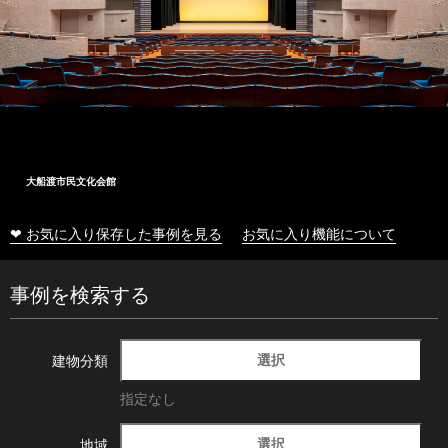
大船渡市民文化会館
❤ お気に入り保存した事例を見る
お気に入り機能について
事例を検索する
選択
建物分類
指定なし
選択
地域