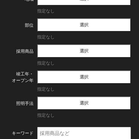
指定なし
選択
部位
指定なし
選択
採用商品
指定なし
竣工年・
選択
オープン年
指定なし
選択
照明手法
指定なし
キーワード