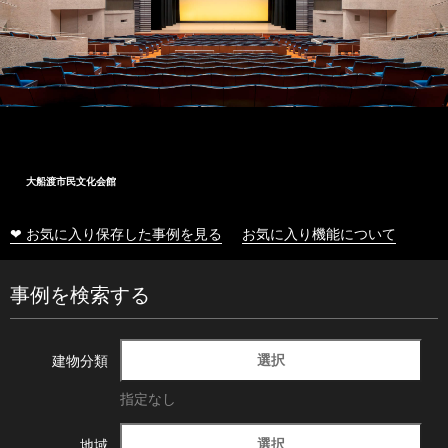
大船渡市民文化会館
❤ お気に入り保存した事例を見る
お気に入り機能について
事例を検索する
選択
建物分類
指定なし
選択
地域