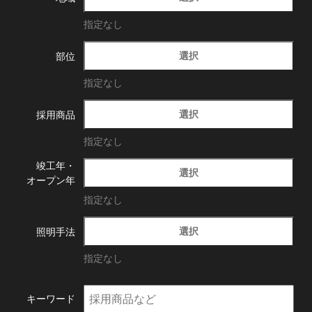
指定なし
選択
部位
指定なし
選択
採用商品
指定なし
竣工年・
選択
オープン年
指定なし
選択
照明手法
指定なし
キーワード