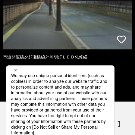
市道開運橋夕顔瀬橋線外照明灯ＬＥＤ化修繕
1
2
3
4
5
パナソニックの電気設備 SNSアカウント