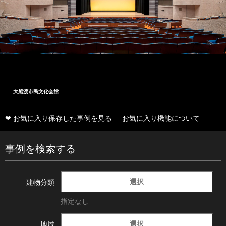
大船渡市民文化会館
❤ お気に入り保存した事例を見る
お気に入り機能について
事例を検索する
選択
建物分類
指定なし
選択
地域