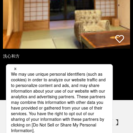
洗心和方
1
2
3
4
5
パナソニックの電気設備 SNSアカウント