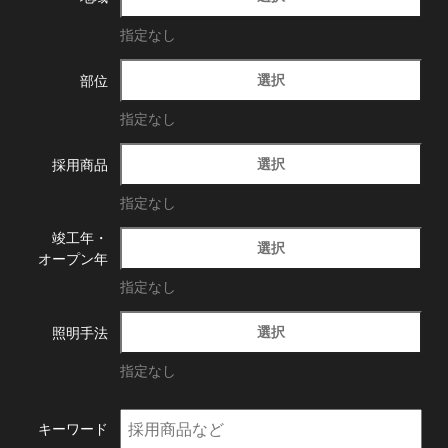
指定なし
選択
部位
指定なし
選択
採用商品
指定なし
竣工年・
選択
オープン年
指定なし
選択
照明手法
指定なし
キーワード