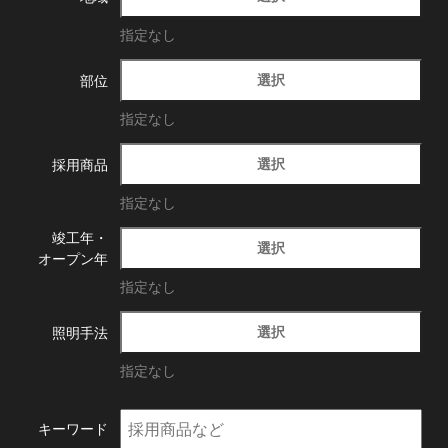
指定なし
選択
部位
指定なし
選択
採用商品
指定なし
竣工年・
選択
オープン年
指定なし
選択
照明手法
指定なし
キーワード