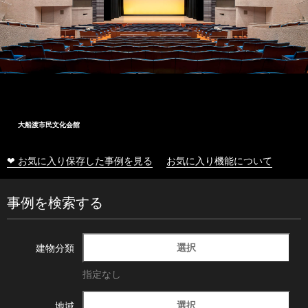
大船渡市民文化会館
❤ お気に入り保存した事例を見る
お気に入り機能について
事例を検索する
選択
建物分類
指定なし
選択
地域