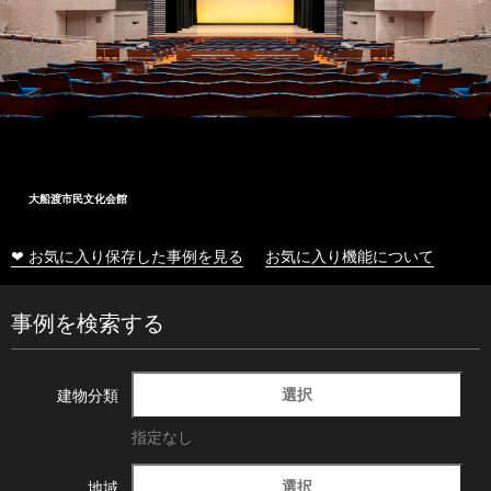
大船渡市民文化会館
❤ お気に入り保存した事例を見る
お気に入り機能について
事例を検索する
選択
建物分類
指定なし
選択
地域