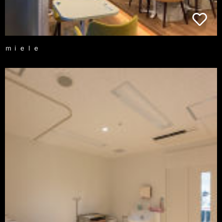
ｍｉｅｌｅ