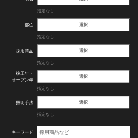
指定なし
選択
部位
指定なし
選択
採用商品
指定なし
竣工年・
選択
オープン年
指定なし
選択
照明手法
指定なし
キーワード