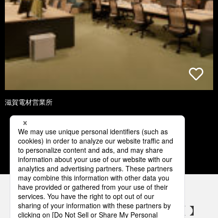
滋賀電材営業所
1
2
3
4
5
パナソニックの電気設備 SNSアカウント