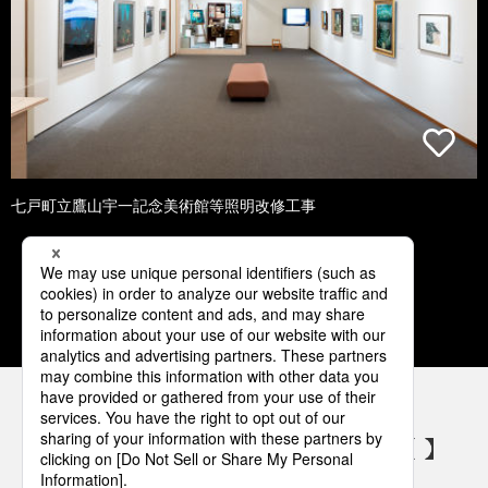
七戸町立鷹山宇一記念美術館等照明改修工事
1
2
3
4
5
パナソニックの電気設備 SNSアカウント