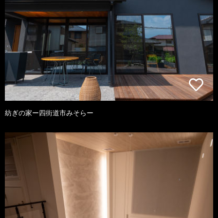
紡ぎの家ー四街道市みそらー