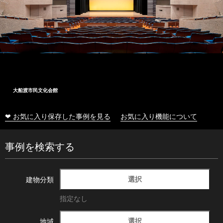
大船渡市民文化会館
❤ お気に入り保存した事例を見る
お気に入り機能について
事例を検索する
選択
建物分類
指定なし
選択
地域