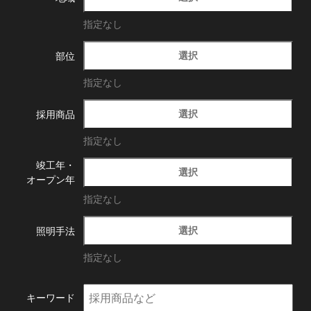
指定なし
選択
部位
指定なし
選択
採用商品
指定なし
竣工年・
選択
オープン年
指定なし
選択
照明手法
指定なし
キーワード