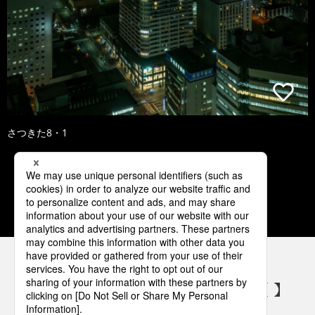
さつきた8・1
1
2
3
4
5
パナソニックの電気設備 SNSアカウント