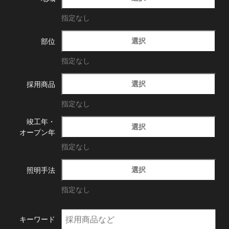
指定なし
選択
部位
指定なし
選択
採用商品
指定なし
竣工年・
選択
オープン年
指定なし
選択
照明手法
指定なし
キーワード