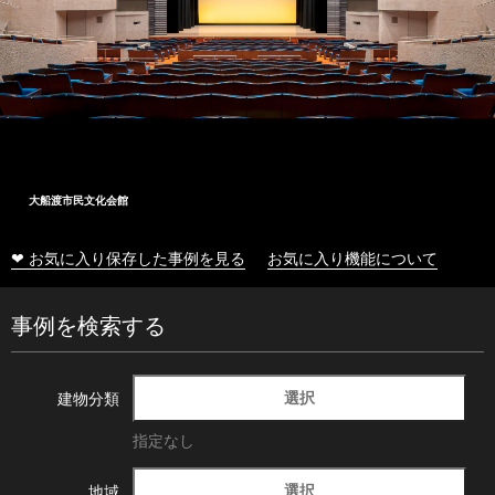
大船渡市民文化会館
❤ お気に入り保存した事例を見る
お気に入り機能について
事例を検索する
選択
建物分類
指定なし
選択
地域