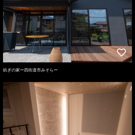
紡ぎの家ー四街道市みそらー