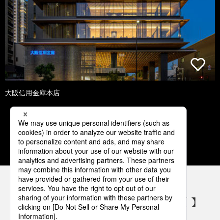
大阪信用金庫本店
1
2
3
4
5
パナソニックの電気設備 SNSアカウント