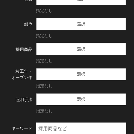
指定なし
選択
部位
指定なし
選択
採用商品
指定なし
竣工年・
選択
オープン年
指定なし
選択
照明手法
指定なし
キーワード