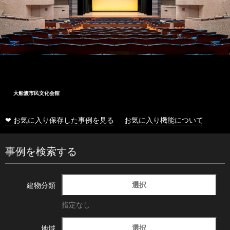
大船渡市民文化会館
❤ お気に入り保存した事例を見る
お気に入り機能について
事例を検索する
選択
建物分類
指定なし
選択
地域