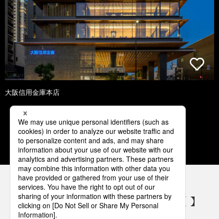
大阪信用金庫本店
1
2
3
4
5
パナソニックの電気設備 SNSアカウント