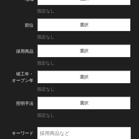
指定なし
選択
部位
指定なし
選択
採用商品
指定なし
竣工年・
選択
オープン年
指定なし
選択
照明手法
指定なし
キーワード