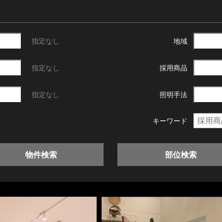
指定なし
地域
指定なし
採用商品
指定なし
照明手法
キーワード
物件検索
部位検索