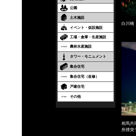
公園
土木施設
白川橋
イベント・仮設施設
工場・倉庫・生産施設
農林水産施設
タワー・モニュメント
集合住宅
集合住宅（改修）
戸建住宅
その他
相馬共
所煙突