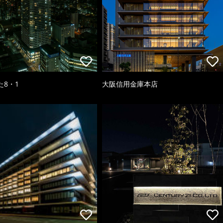
た8・1
大阪信用金庫本店