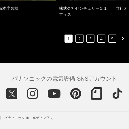
新本庁舎棟
株式会社センチュリー２１ 自社オ
フィス
1
2
3
4
5
パナソニックの電気設備 SNSアカウント
パナソニック ホールディングス