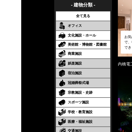
- 建物分類 -
全て見る
オフィス
文化施設・ホール
お気
で、
美術館・博物館・図書館
でき
商業施設
娯楽施設
内橋電
宿泊施設
冠婚葬祭式場
宗教施設・史跡
スポーツ施設
学校・教育施設
医療・福祉施設
交通施設