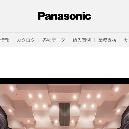
品情報
カタログ
各種データ
納入事例
業務支援
サ