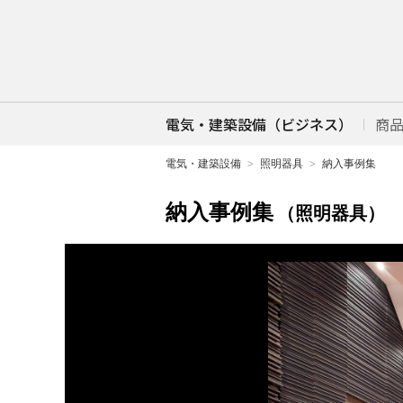
電気・建築設備（ビジネス）
商
電気・建築設備
照明器具
納入事例集
納入事例集
（照明器具）