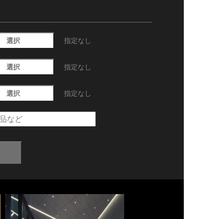
選択
指定なし
選択
指定なし
選択
指定なし