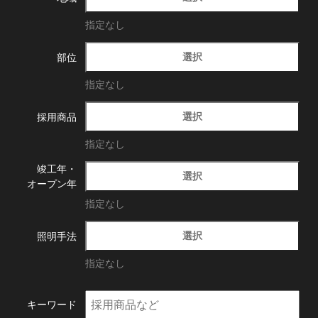
指定なし
選択
部位
指定なし
選択
採用商品
指定なし
竣工年・
選択
オープン年
指定なし
選択
照明手法
指定なし
キーワード