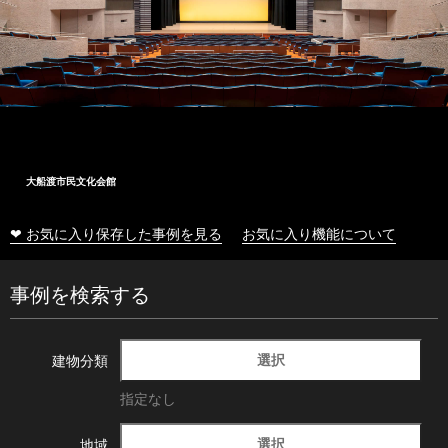
大船渡市民文化会館
❤ お気に入り保存した事例を見る
お気に入り機能について
事例を検索する
選択
建物分類
指定なし
選択
地域