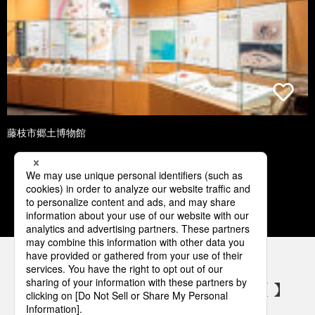
藤枝市郷土博物館
1
2
3
4
5
パナソニックの電気設備 SNSアカウント