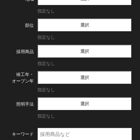
指定なし
選択
部位
指定なし
選択
採用商品
指定なし
竣工年・
選択
オープン年
指定なし
選択
照明手法
指定なし
キーワード