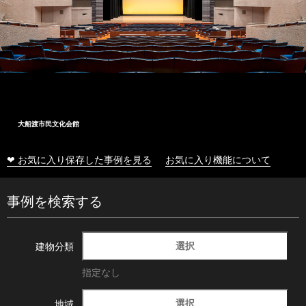
大船渡市民文化会館
❤ お気に入り保存した事例を見る
お気に入り機能について
事例を検索する
選択
建物分類
指定なし
選択
地域