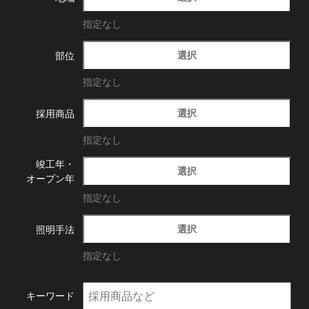
指定なし
選択
部位
指定なし
選択
採用商品
指定なし
竣工年・
選択
オープン年
指定なし
選択
照明手法
指定なし
キーワード