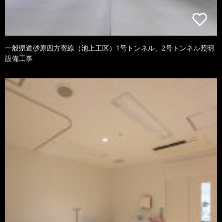
一般県道砂原四方寄線（池上工区）1号トンネル、2号トンネル照明
設備工事