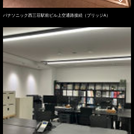
パナソニック西三荘駅前ビル上空通路接続（ブリッジA）