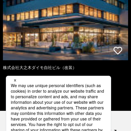
株式会社大之木ダイモ自社ビル（改装）
1
2
3
4
5
パナソニックの電気設備 SNSアカウント