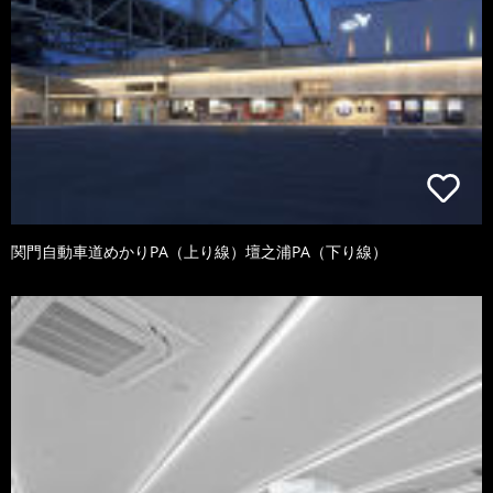
関門自動車道めかりPA（上り線）壇之浦PA（下り線）