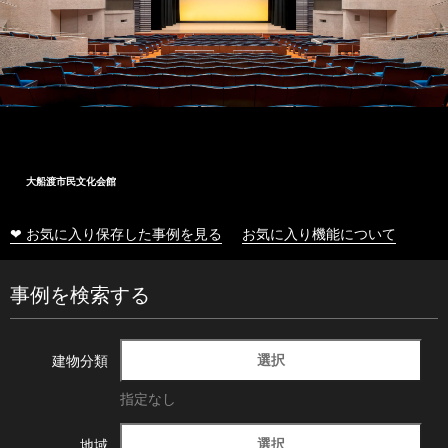
大船渡市民文化会館
❤ お気に入り保存した事例を見る
お気に入り機能について
事例を検索する
選択
建物分類
指定なし
選択
地域