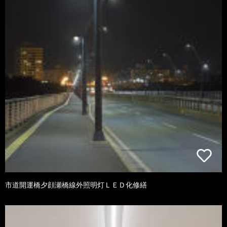
市道開運橋夕顔瀬橋線外照明灯ＬＥＤ化修繕