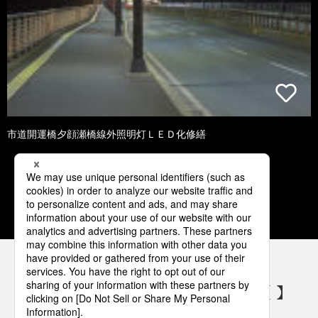
市道開運橋夕顔瀬橋線外照明灯ＬＥＤ化修繕
1
2
3
4
5
パナソニックの電気設備 SNSアカウント