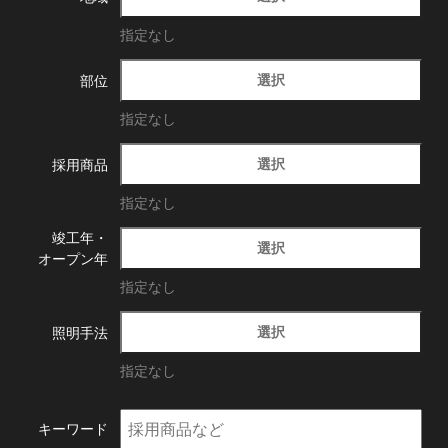
指定なし
選択
部位
指定なし
選択
採用商品
指定なし
竣工年・
選択
オープン年
指定なし
選択
照明手法
指定なし
キーワード