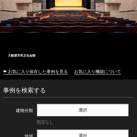
大船渡市民文化会館
❤ お気に入り保存した事例を見る
お気に入り機能について
事例を検索する
選択
建物分類
指定なし
選択
地域