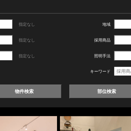
指定なし
地域
指定なし
採用商品
指定なし
照明手法
キーワード
物件検索
部位検索