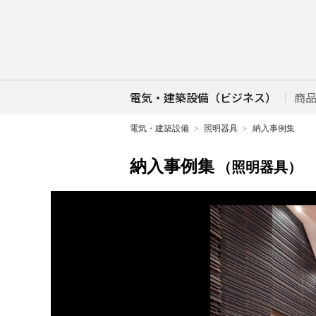
電気・建築設備（ビジネス）
商
電気・建築設備
照明器具
納入事例集
納入事例集
（照明器具）