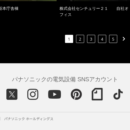
新本庁舎棟
株式会社センチュリー２１ 自社オ
フィス
1
2
3
4
5
パナソニックの電気設備 SNSアカウント
パナソニック ホールディングス