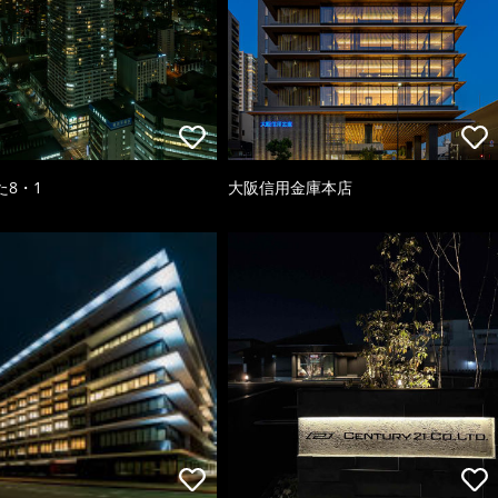
た8・1
大阪信用金庫本店