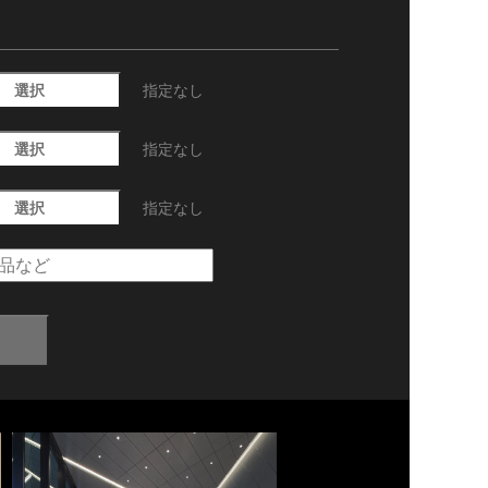
選択
指定なし
選択
指定なし
選択
指定なし