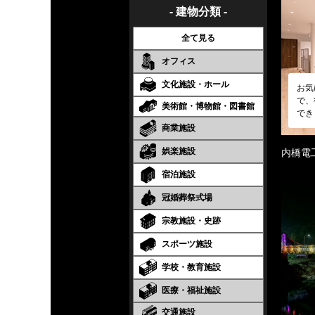
- 建物分類 -
全て見る
オフィス
文化施設・ホール
お気
で、
美術館・博物館・図書館
でき
商業施設
娯楽施設
内橋電
宿泊施設
冠婚葬祭式場
宗教施設・史跡
スポーツ施設
学校・教育施設
医療・福祉施設
交通施設