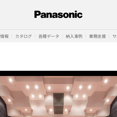
品情報
カタログ
各種データ
納入事例
業務支援
サ