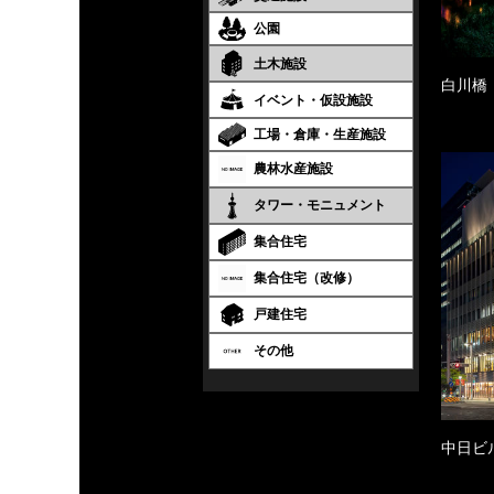
公園
土木施設
白川橋
イベント・仮設施設
工場・倉庫・生産施設
農林水産施設
タワー・モニュメント
集合住宅
集合住宅（改修）
戸建住宅
その他
中日ビ