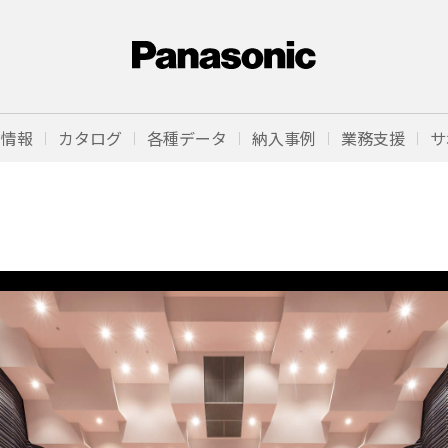
品情報
カタログ
各種データ
納入事例
業務支援
サ