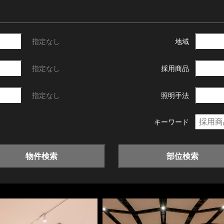
指定なし
地域
指定なし
採用商品
指定なし
照明手法
キーワード
物件検索
部位検索