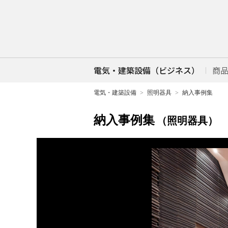
電気・建築設備（ビジネス）
商
電気・建築設備
照明器具
納入事例集
納入事例集
（照明器具）