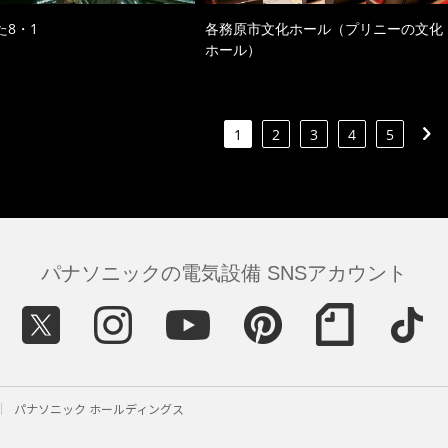
た8・1
各務原市文化ホール（プリニーの文化
ホール）
1
2
3
4
5
パナソニックの電気設備 SNSアカウント
パナソニック ホールディングス