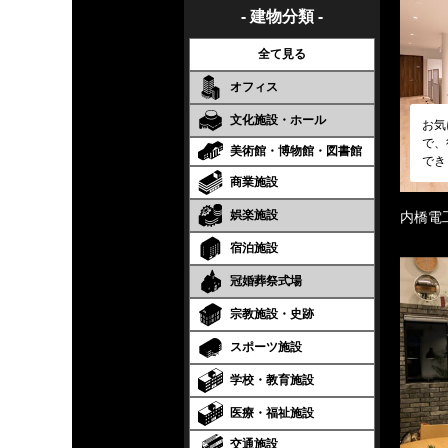
- 建物分類 -
全て見る
オフィス
文化施設・ホール
お気
で、
美術館・博物館・図書館
でき
商業施設
娯楽施設
内橋電
宿泊施設
冠婚葬祭式場
宗教施設・史跡
スポーツ施設
学校・教育施設
医療・福祉施設
交通施設