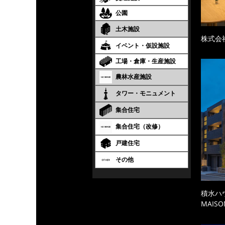
公園
土木施設
株式会
イベント・仮設施設
工場・倉庫・生産施設
農林水産施設
タワー・モニュメント
集合住宅
集合住宅（改修）
戸建住宅
その他
積水ハ
MAISO