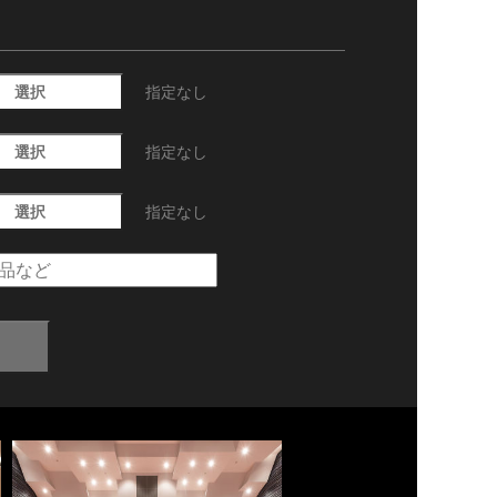
選択
指定なし
選択
指定なし
選択
指定なし