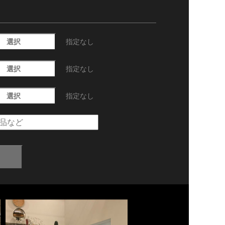
選択
指定なし
選択
指定なし
選択
指定なし