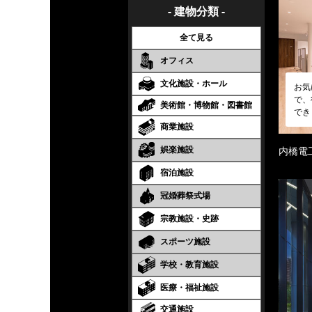
- 建物分類 -
全て見る
オフィス
文化施設・ホール
お気
で、
美術館・博物館・図書館
でき
商業施設
娯楽施設
内橋電
宿泊施設
冠婚葬祭式場
宗教施設・史跡
スポーツ施設
学校・教育施設
医療・福祉施設
交通施設