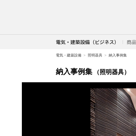
電気・建築設備（ビジネス）
商
電気・建築設備
照明器具
納入事例集
納入事例集
（照明器具）