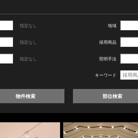
指定なし
地域
指定なし
採用商品
指定なし
照明手法
キーワード
物件検索
部位検索