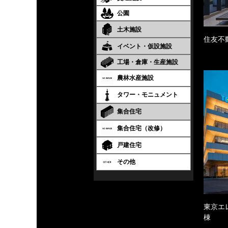
公園
土木施設
住友不
イベント・仮設施設
工場・倉庫・生産施設
農林水産施設
タワー・モニュメント
集合住宅
集合住宅（改修）
戸建住宅
その他
東京エ
棟