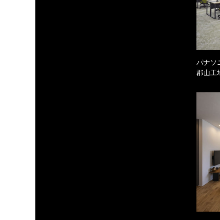
パナソ
郡山工