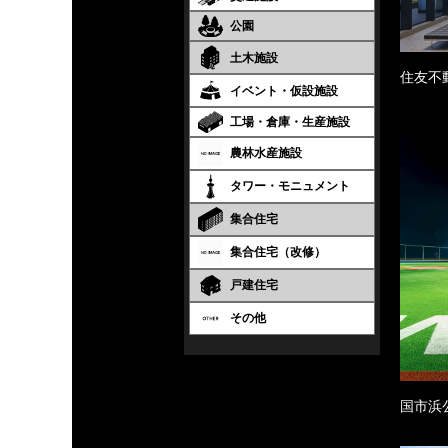
公園
土木施設
住友不
イベント・仮設施設
工場・倉庫・生産施設
農林水産施設
タワー・モニュメント
集合住宅
集合住宅（改修）
戸建住宅
その他
国市浜