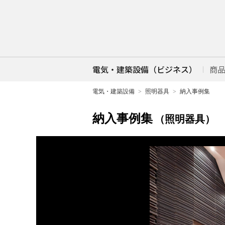
電気・建築設備（ビジネス）
商
電気・建築設備
照明器具
納入事例集
納入事例集
（照明器具）