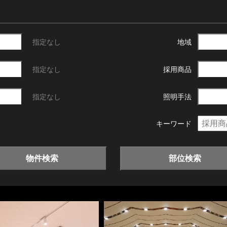
指定なし
地域
指定なし
採用商品
指定なし
照明手法
キーワード
物件検索
部位検索