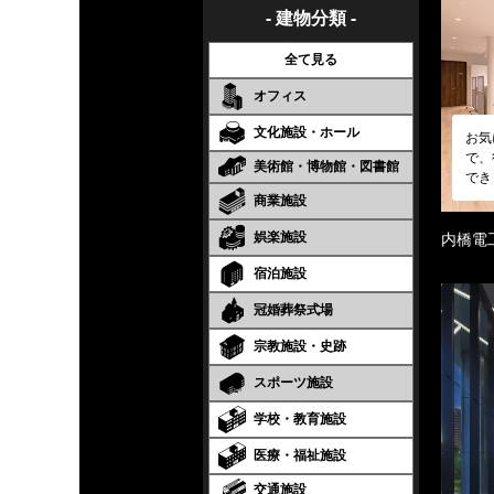
- 建物分類 -
全て見る
オフィス
文化施設・ホール
お気
で、
美術館・博物館・図書館
でき
商業施設
娯楽施設
内橋電
宿泊施設
冠婚葬祭式場
宗教施設・史跡
スポーツ施設
学校・教育施設
医療・福祉施設
交通施設