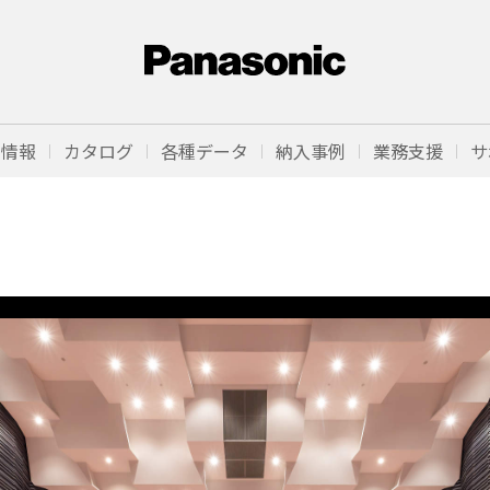
品情報
カタログ
各種データ
納入事例
業務支援
サ