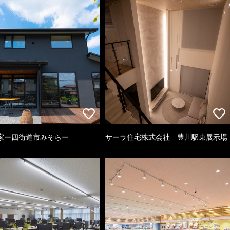
家ー四街道市みそらー
サーラ住宅株式会社 豊川駅東展示場