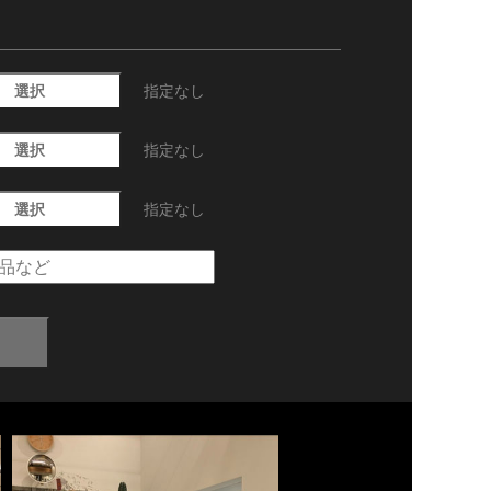
選択
指定なし
選択
指定なし
選択
指定なし