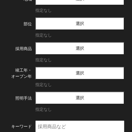
指定なし
選択
部位
指定なし
選択
採用商品
指定なし
竣工年・
選択
オープン年
指定なし
選択
照明手法
指定なし
キーワード