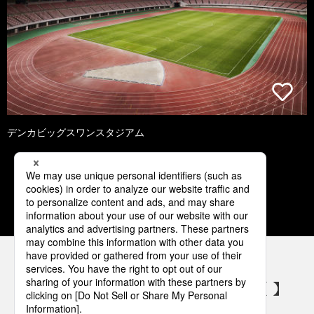
デンカビッグスワンスタジアム
1
2
3
4
5
パナソニックの電気設備 SNSアカウント