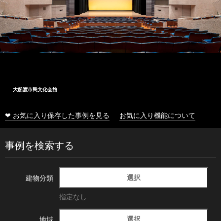
大船渡市民文化会館
❤ お気に入り保存した事例を見る
お気に入り機能について
事例を検索する
選択
建物分類
指定なし
選択
地域