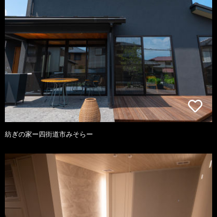
紡ぎの家ー四街道市みそらー