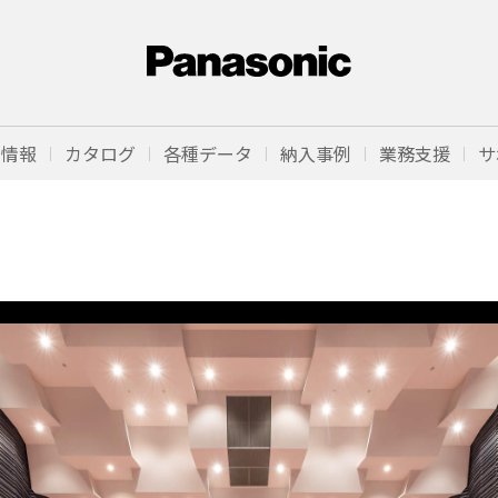
品情報
カタログ
各種データ
納入事例
業務支援
サ