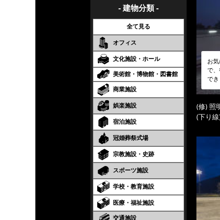
- 建物分類 -
全て見る
オフィス
文化施設・ホール
お気
で、
美術館・博物館・図書館
でき
商業施設
娯楽施設
(修) 
(下り線
宿泊施設
冠婚葬祭式場
宗教施設・史跡
スポーツ施設
学校・教育施設
医療・福祉施設
交通施設