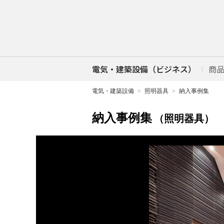
電気・建築設備（ビジネス）
商
電気・建築設備
照明器具
納入事例集
納入事例集
（照明器具）