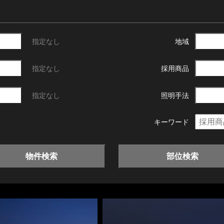
指定なし
地域
指定なし
採用商品
指定なし
照明手法
キーワード
物件検索
部位検索