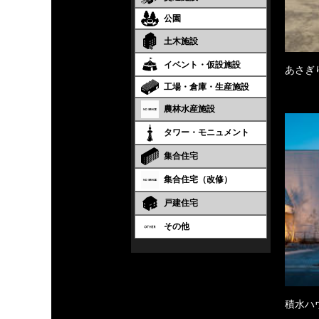
公園
土木施設
イベント・仮設施設
あさぎ
工場・倉庫・生産施設
農林水産施設
タワー・モニュメント
集合住宅
集合住宅（改修）
戸建住宅
その他
積水ハウ