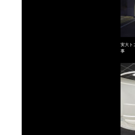
実大ト
事