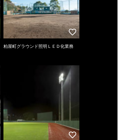
粕屋町グラウンド照明ＬＥＤ化業務