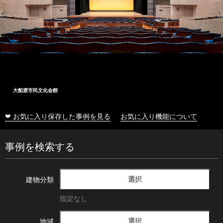
大船渡市民文化会館
❤ お気に入り保存した事例を見る
お気に入り機能について
事例を検索する
選択
建物分類
指定なし
選択
地域