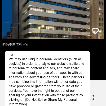
明治安田広島ビル
1
2
3
4
5
パナソニックの電気設備 SNSアカウント