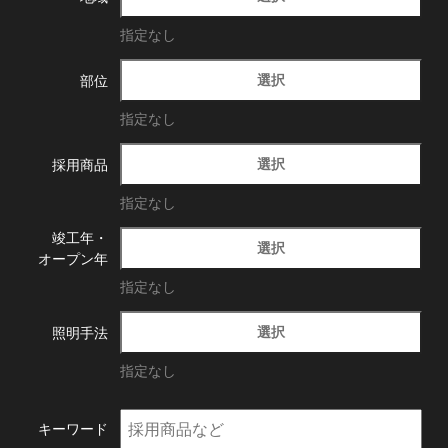
指定なし
選択
部位
指定なし
選択
採用商品
指定なし
竣工年・
選択
オープン年
指定なし
選択
照明手法
指定なし
キーワード