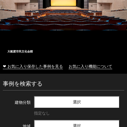
大船渡市民文化会館
❤ お気に入り保存した事例を見る
お気に入り機能について
事例を検索する
選択
建物分類
指定なし
選択
地域