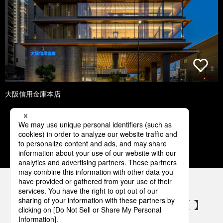
大阪信用金庫本店
1
2
3
4
5
パナソニックの電気設備 SNSアカウント