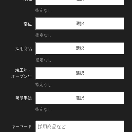
指定なし
選択
部位
指定なし
選択
採用商品
指定なし
竣工年・
選択
オープン年
指定なし
選択
照明手法
指定なし
キーワード