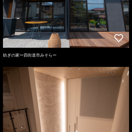
紡ぎの家ー四街道市みそらー