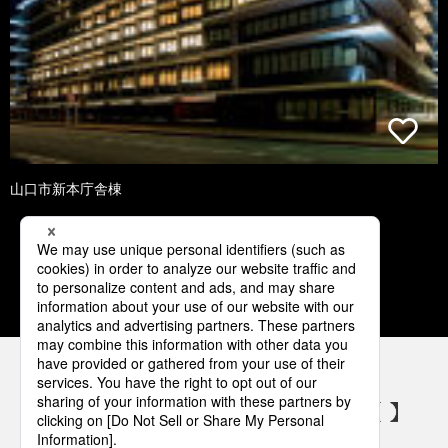
山口市新本庁舎棟
1
2
3
4
5
パナソニックの電気設備 SNSアカウント