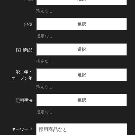
指定なし
選択
部位
指定なし
選択
採用商品
指定なし
竣工年・
選択
オープン年
指定なし
選択
照明手法
指定なし
キーワード