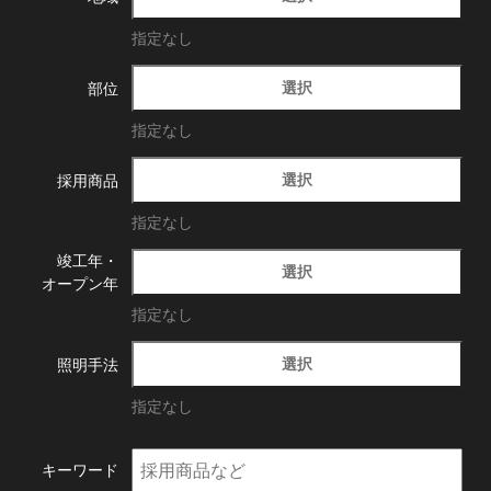
指定なし
選択
部位
指定なし
選択
採用商品
指定なし
竣工年・
選択
オープン年
指定なし
選択
照明手法
指定なし
キーワード