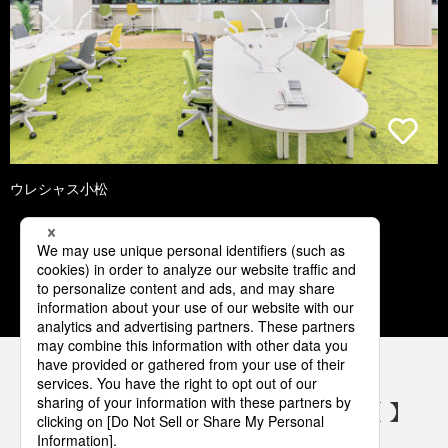
ウレシャス小松
1
2
3
4
5
パナソニックの電気設備 SNSアカウント