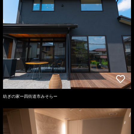
紡ぎの家ー四街道市みそらー