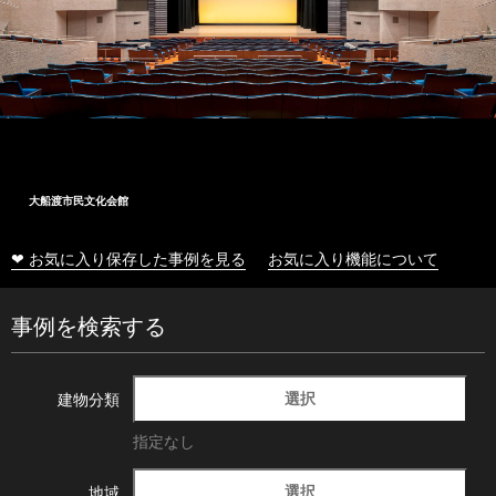
大船渡市民文化会館
❤ お気に入り保存した事例を見る
お気に入り機能について
事例を検索する
選択
建物分類
指定なし
選択
地域