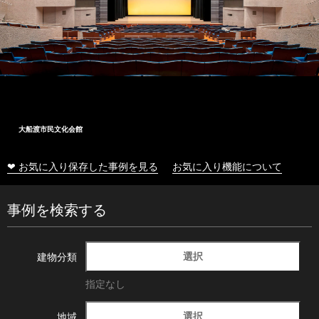
大船渡市民文化会館
❤ お気に入り保存した事例を見る
お気に入り機能について
事例を検索する
選択
建物分類
指定なし
選択
地域