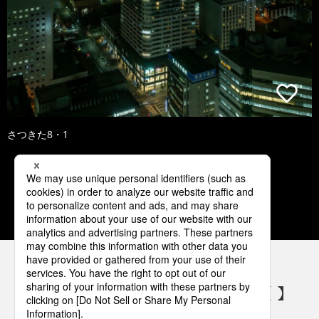
さつきた8・1
1
2
3
4
5
パナソニックの電気設備 SNSアカウント