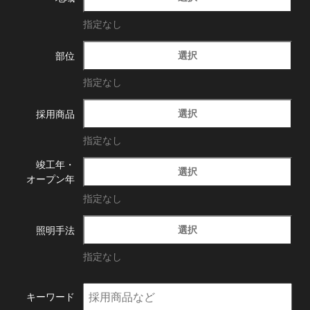
指定なし
選択
部位
指定なし
選択
採用商品
指定なし
竣工年・
選択
オープン年
指定なし
選択
照明手法
指定なし
キーワード