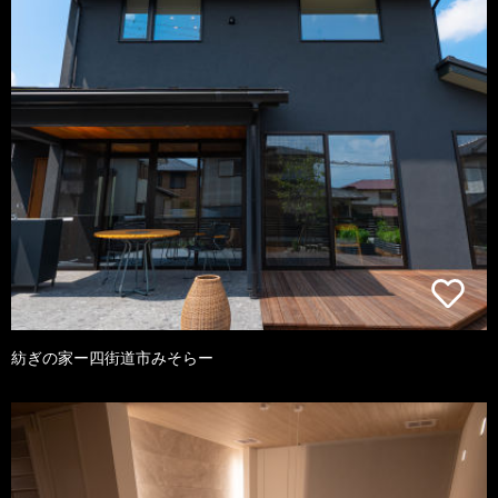
紡ぎの家ー四街道市みそらー