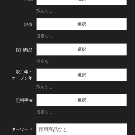
指定なし
選択
部位
指定なし
選択
採用商品
指定なし
竣工年・
選択
オープン年
指定なし
選択
照明手法
指定なし
キーワード