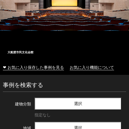
大船渡市民文化会館
❤ お気に入り保存した事例を見る
お気に入り機能について
事例を検索する
選択
建物分類
指定なし
選択
地域