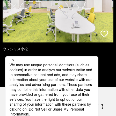
ウレシャス小松
1
2
3
4
5
パナソニックの電気設備 SNSアカウント