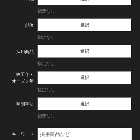
指定なし
選択
部位
指定なし
選択
採用商品
指定なし
竣工年・
選択
オープン年
指定なし
選択
照明手法
指定なし
キーワード