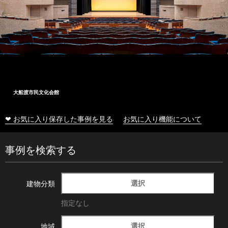
大船渡市民文化会館
❤ お気に入り保存した事例を見る
お気に入り機能について
事例を検索する
選択
建物分類
指定なし
選択
地域