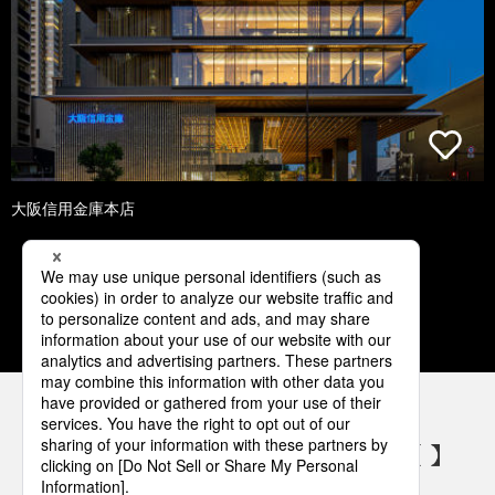
大阪信用金庫本店
1
2
3
4
5
パナソニックの電気設備 SNSアカウント