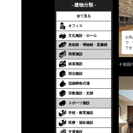
- 建物分類 -
全て見る
オフィス
文化施設・ホール
お気
で、
美術館・博物館・図書館
でき
商業施設
娯楽施設
十和田
宿泊施設
冠婚葬祭式場
宗教施設・史跡
スポーツ施設
学校・教育施設
医療・福祉施設
交通施設