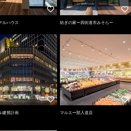
デルハウス
紡ぎの家ー四街道市みそらー
ル建替計画
マルエー部入道店