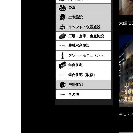
公園
土木施設
大館モ
イベント・仮設施設
工場・倉庫・生産施設
農林水産施設
タワー・モニュメント
集合住宅
集合住宅（改修）
戸建住宅
その他
中日ビ