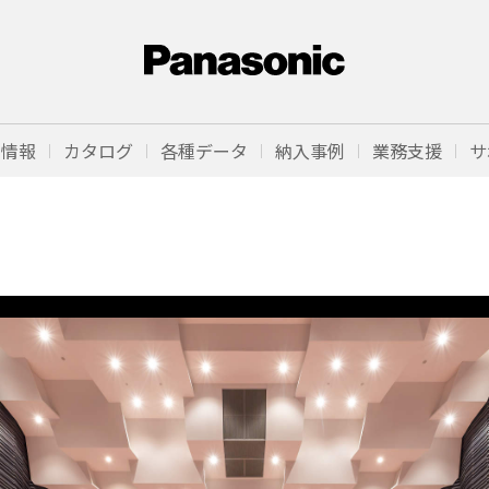
品情報
カタログ
各種データ
納入事例
業務支援
サ