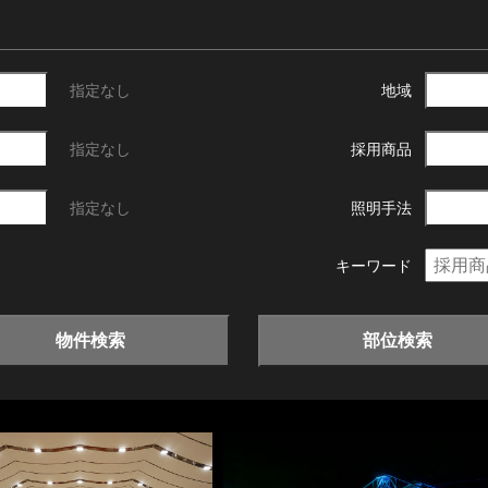
指定なし
地域
指定なし
採用商品
指定なし
照明手法
キーワード
物件検索
部位検索