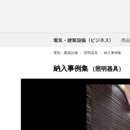
電気・建築設備（ビジネス）
商
電気・建築設備
照明器具
納入事例集
納入事例集
（照明器具）