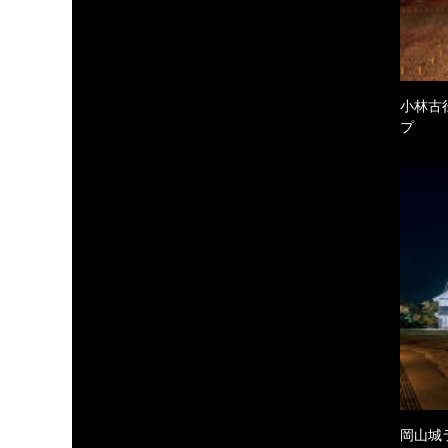
小林古
プ
岡山城