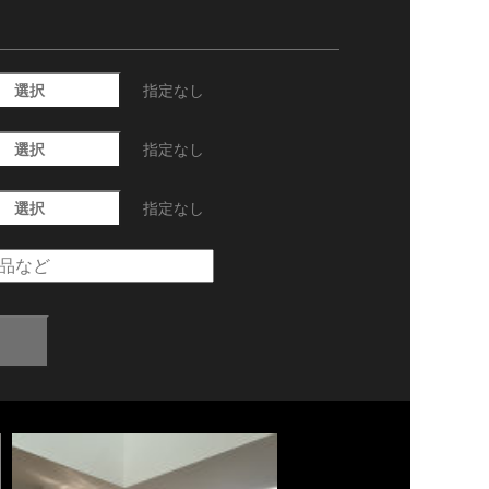
選択
指定なし
選択
指定なし
選択
指定なし