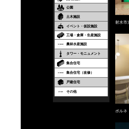
公園
土木施設
射水市
イベント・仮設施設
工場・倉庫・生産施設
農林水産施設
タワー・モニュメント
集合住宅
集合住宅（改修）
戸建住宅
その他
ポルネ