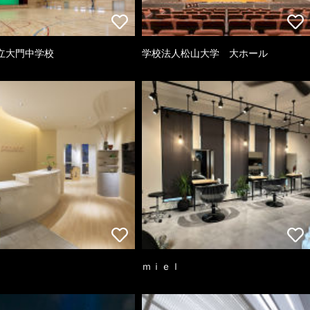
立大門中学校
学校法人松山大学 大ホール
ｍｉｅｌ