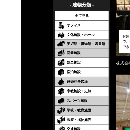
- 建物分類 -
全て見る
オフィス
文化施設・ホール
お気
で、
美術館・博物館・図書館
でき
商業施設
娯楽施設
株式会
宿泊施設
冠婚葬祭式場
宗教施設・史跡
スポーツ施設
学校・教育施設
医療・福祉施設
交通施設