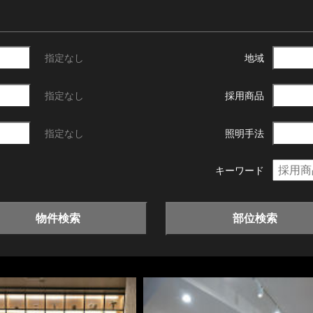
指定なし
地域
指定なし
採用商品
指定なし
照明手法
キーワード
物件検索
部位検索