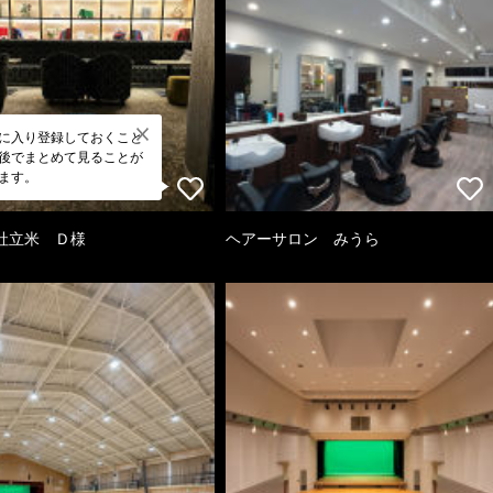
に入り登録しておくこと
後でまとめて見ることが
ます。
社立米 Ｄ様
ヘアーサロン みうら