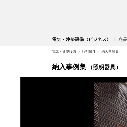
電気・建築設備（ビジネス）
商
電気・建築設備
照明器具
納入事例集
納入事例集
（照明器具）